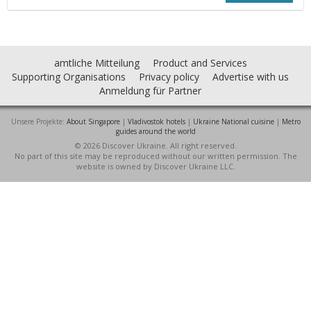
amtliche Mitteilung
Product and Services
Supporting Organisations
Privacy policy
Advertise with us
Anmeldung für Partner
Unsere Projekte:
About Singapore
|
Vladivostok hotels
|
Ukraine National cuisine
|
Metro
guides around the world
© 2026 Discover Ukraine. All right reserved.
No part of this site may be reproduced without our written permission. The
website is owned by Discover Ukraine LLC.