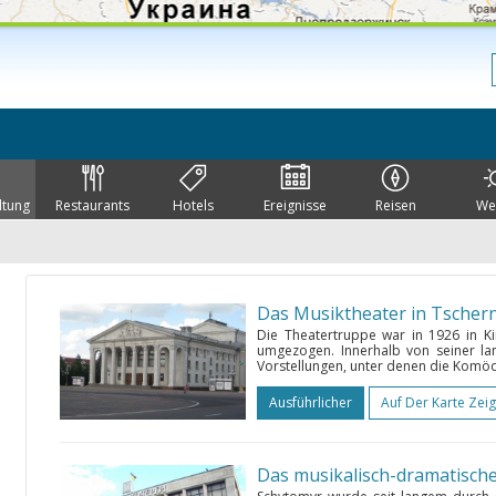
ltung
Restaurants
Hotels
Ereignisse
Reisen
We
Das Musiktheater in Tscher
Die Theatertruppe war in 1926 in Ki
umgezogen. Innerhalb von seiner la
Vorstellungen, unter denen die Komödi
Ausführlicher
Auf Der Karte Zei
Das musikalisch-dramatisch