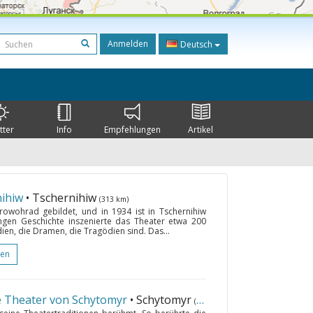
Anmelden
Deutsch
tter
Info
Empfehlungen
Artikel
nihiw
• Tschernihiw
(313 km)
rowohrad gebildet, und in 1934 ist in Tschernihiw
ngen Geschichte inszenierte das Theater etwa 200
en, die Dramen, die Tragödien sind. Das...
gen
e Theater von Schytomyr
• Schytomyr
(200 km)