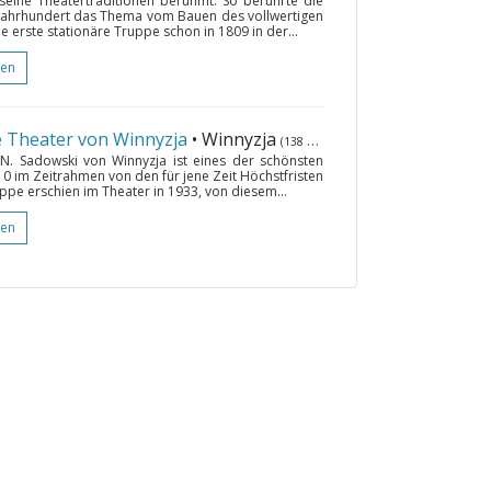
eine Theatertraditionen berühmt. So berührte die
I. Jahrhundert das Thema vom Bauen des vollwertigen
e erste stationäre Truppe schon in 1809 in der...
gen
e Theater von Winnyzja
• Winnyzja
(138 km)
 Sadowski von Winnyzja ist eines der schönsten
10 im Zeitrahmen von den für jene Zeit Höchstfristen
uppe erschien im Theater in 1933, von diesem...
gen