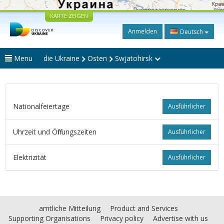
KARTE ZEIGEN
Anmelden
Deutsch
Menu
die Ukraine
Osten
Swjatohirsk
Nationalfeiertage
Ausführlicher
Uhrzeit und Öffnungszeiten
Ausführlicher
Elektrizität
Ausführlicher
amtliche Mitteilung
Product and Services
Supporting Organisations
Privacy policy
Advertise with us