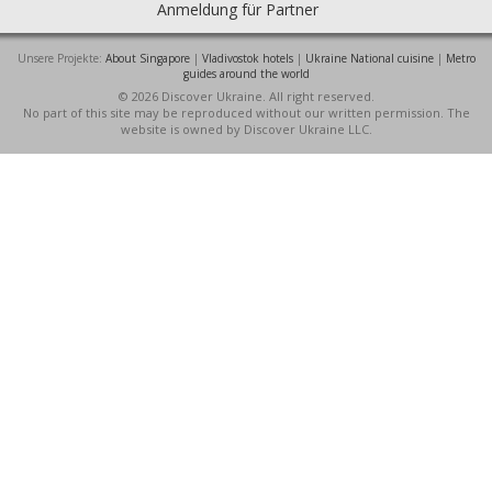
Anmeldung für Partner
Unsere Projekte:
About Singapore
|
Vladivostok hotels
|
Ukraine National cuisine
|
Metro
guides around the world
© 2026 Discover Ukraine. All right reserved.
No part of this site may be reproduced without our written permission. The
website is owned by Discover Ukraine LLC.