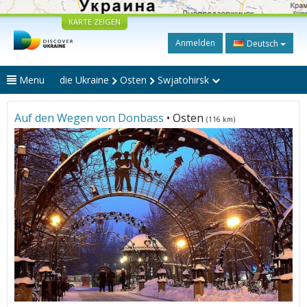
KARTE ZEIGEN
Anmelden
Deutsch
Menu
die Ukraine
Osten
Swjatohirsk
Auf den Wegen von Donbass
• Osten
(116 km)