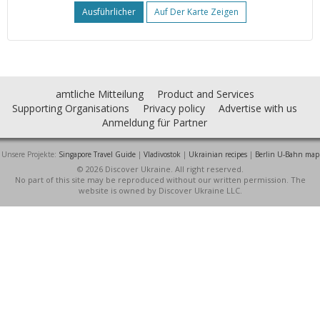
Ausführlicher
Auf Der Karte Zeigen
amtliche Mitteilung
Product and Services
Supporting Organisations
Privacy policy
Advertise with us
Anmeldung für Partner
Unsere Projekte:
Singapore Travel Guide
|
Vladivostok
|
Ukrainian recipes
|
Berlin U-Bahn map
© 2026 Discover Ukraine. All right reserved.
No part of this site may be reproduced without our written permission. The
website is owned by Discover Ukraine LLC.