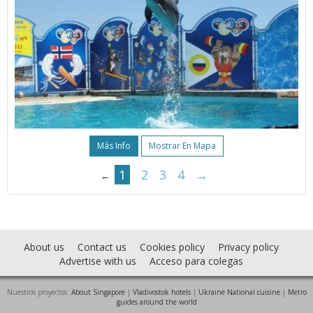
Más Info
Mostrar En Mapa
1
2
3
4
→
←
About us
Contact us
Cookies policy
Privacy policy
Advertise with us
Acceso para colegas
Nuestros proyectos:
About Singapore
|
Vladivostok hotels
|
Ukraine National cuisine
|
Metro
guides around the world