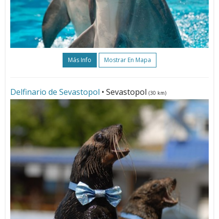
Más Info
Mostrar En Mapa
Delfinario de Sevastopol
• Sevastopol
(30 km)