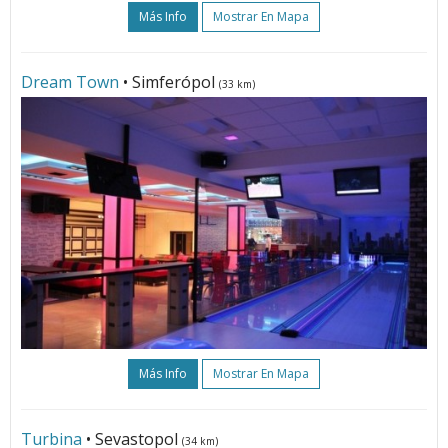
Más Info
Mostrar En Mapa
Dream Town
• Simferópol
(33 km)
Más Info
Mostrar En Mapa
Turbina
• Sevastopol
(34 km)