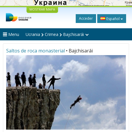
MOSTRAR MAPA
Acceder
Español
Menu
Ucrania
Crimea
Bajchisarái
Saltos de roca monasterial
• Bajchisarái