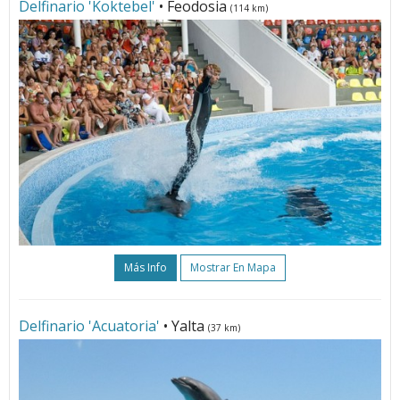
Delfinario 'Koktebel'
• Feodosia
(114 km)
Más Info
Mostrar En Mapa
Delfinario 'Acuatoria'
• Yalta
(37 km)