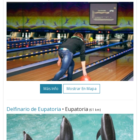
Más Info
Mostrar En Mapa
Delfinario de Eupatoria
• Eupatoria
(61 km)