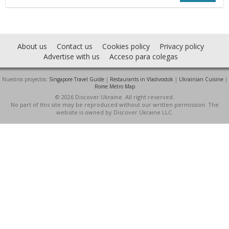
About us
Contact us
Cookies policy
Privacy policy
Advertise with us
Acceso para colegas
Nuestros proyectos:
Singapore Travel Guide
|
Restaurants in Vladivostok
|
Ukrainian Cuisine
|
Rome Metro Map
© 2026 Discover Ukraine. All right reserved.
No part of this site may be reproduced without our written permission. The
website is owned by Discover Ukraine LLC.