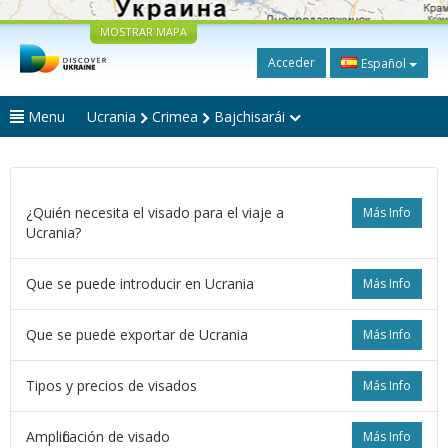
MOSTRAR MAPA
Acceder
Español
Menu
Ucrania
Crimea
Bajchisarái
¿Quién necesita el visado para el viaje a
Más Info
Ucrania?
Que se puede introducir en Ucrania
Más Info
Que se puede exportar de Ucrania
Más Info
Tipos y precios de visados
Más Info
Amplificación de visado
Más Info