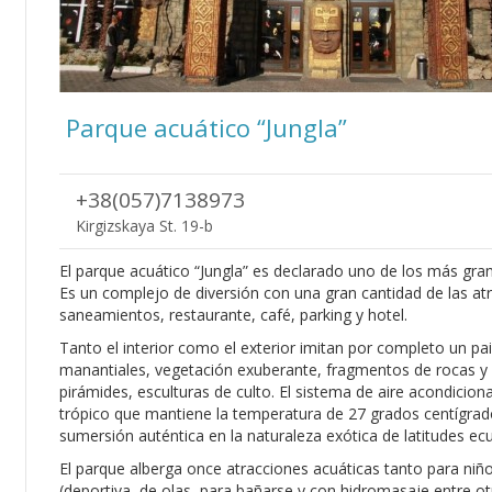
Parque acuático “Jungla”
+38(057)7138973
Kirgizskaya St. 19-b
El parque acuático “Jungla” es declarado uno de los más gra
Es un complejo de diversión con una gran cantidad de las atr
saneamientos, restaurante, café, parking y hotel.
Tanto el interior como el exterior imitan por completo un pais
manantiales, vegetación exuberante, fragmentos de rocas y re
pirámides, esculturas de culto. El sistema de aire acondicion
trópico que mantiene la temperatura de 27 grados centígrado
sumersión auténtica en la naturaleza exótica de latitudes ecu
El parque alberga once atracciones acuáticas tanto para niñ
(deportiva, de olas, para bañarse y con hidromasaje entre ot