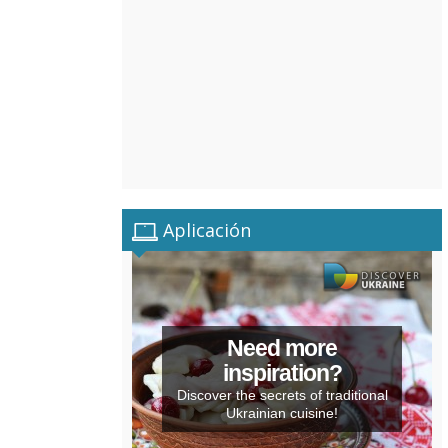
Aplicación
Need more
inspiration?
Discover the secrets of traditional
Ukrainian cuisine!