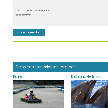
Haz clic aquí para evaluar
Escriba Comentario
Otros entretenimientos cercanos...
Pioner
Delfinario de Járkiv