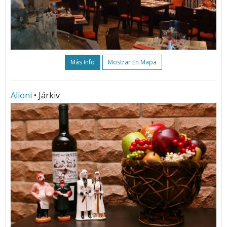
Más Info
Mostrar En Mapa
Alioni
• Járkiv