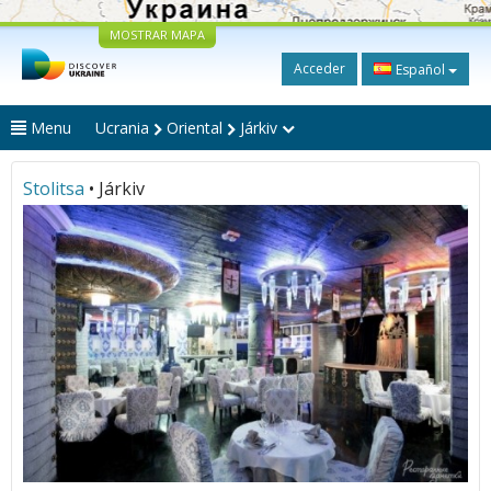
MOSTRAR MAPA
Acceder
Español
Menu
Ucrania
Oriental
Járkiv
Stolitsa
• Járkiv