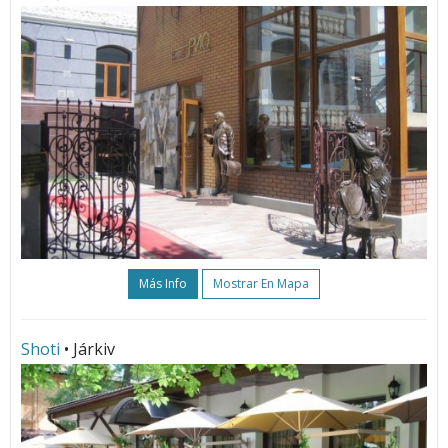
Más Info
Mostrar En Mapa
Shoti
• Járkiv