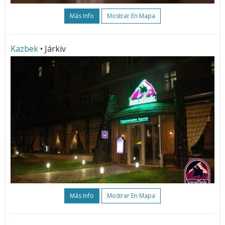
Más Info
Mostrar En Mapa
Kazbek
• Járkiv
Más Info
Mostrar En Mapa