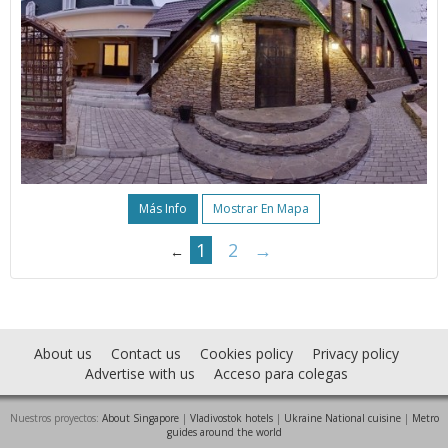
Más Info
Mostrar En Mapa
1
2
→
←
About us
Contact us
Cookies policy
Privacy policy
Advertise with us
Acceso para colegas
Nuestros proyectos:
About Singapore
|
Vladivostok hotels
|
Ukraine National cuisine
|
Metro
guides around the world