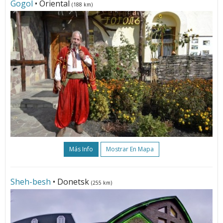
Gogol
• Oriental
(188 km)
Más Info
Mostrar En Mapa
Sheh-besh
• Donetsk
(255 km)