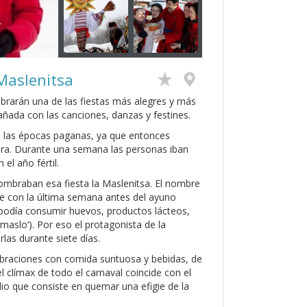
Maslenitsa
ebrarán una de las fiestas más alegres y más
añada con las canciones, danzas y festines.
 en las épocas paganas, ya que entonces
avera. Durante una semana las personas iban
el año fértil.
nombraban esa fiesta la Maslenitsa. El nombre
de con la última semana antes del ayuno
e podía consumir huevos, productos lácteos,
maslo’). Por eso el protagonista de la
las durante siete días.
ebraciones con comida suntuosa y bebidas, de
l clímax de todo el carnaval coincide con el
lio que consiste en quemar una efigie de la