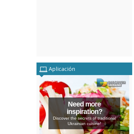
Aplicación
Need more
inspiration?
Discover the secrets of traditional
Ukrainian cuisine!