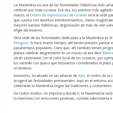
La Maslenitsa es una de las festividades folklóricas más ama
celebran por toda Ucrania. Esa vez, los eventos más agitado
marzo, el
Centro de exposiciones de Ucrania
será la sede pa
que cuenta con distintos entretenimientos, clases magistral
mejores bandas folklóricas, degustación de más de cien vari
efigie del invierno.
Otra sede de las festividades dedicadas a la Maslenitsa es e
Pirogovo
. Si hace bueno tiempo, ahí tienen previsto pasear en
pasatiempos populares. Claro que, ahí también tienen progr
planea celebrar alegremente en un museo al aire libre ‘
Mama
serán sazonadas con el color local de los cosacos, por ejem
los vareniki con queso que estuvieron considerados el plato 
ucranianos.
Asimismo, localizado en las afueras de
Kyiv
, el centro de la 
acogerá las festividades primaverales. Aquí en el entorno ac
celebrarán la Maslenitsa según las tradiciones y costumbres 
De todos modos, no importa a donde ir, la Maslenistsa será
tu memoria con emociones positivas, comida sabrosísima e 