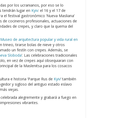
das por los ucranianos, por eso se lo
s tendrán lugar en
Kyiv
: el 16 y el 17 de
ra el festival gastronómico ‘Nueva Masliana’
es de cocineros profesionales, actuaciones de
edades de crepes, y claro que la quema del
l
Museo de arquitectura popular y vida rural en
 trineo, tirarse bolas de nieve y otros
amado un festín con crepes. Además, se
eva Sloboda
’. Las celebraciones tradicionales
plo, en vez de crepes aquí obsequiaran con
principal de la Maslenitsa para los cosacos
cultura e historia ‘Parque Rus de
Kyiv
’ también
ogedor y sigloso del antiguo estado eslavo
más viejas.
 celebrada alegremente y grabará a fuego en
impresiones vibrantes.