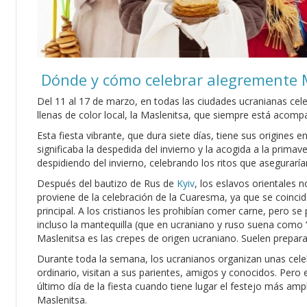
Dónde y cómo celebrar alegremente 
Del 11 al 17 de marzo, en todas las ciudades ucranianas cel
llenas de color local, la Maslenitsa, que siempre está acomp
Esta fiesta vibrante, que dura siete días, tiene sus origines
significaba la despedida del invierno y la acogida a la prim
despidiendo del invierno, celebrando los ritos que asegurarían 
Después del bautizo de Rus de
Kyiv
, los eslavos orientales 
proviene de la celebración de la Cuaresma, ya que se coinci
principal. A los cristianos les prohibían comer carne, pero s
incluso la mantequilla (que en ucraniano y ruso suena como ‘
Maslenitsa es las crepes de origen ucraniano. Suelen preparar
Durante toda la semana, los ucranianos organizan unas cel
ordinario, visitan a sus parientes, amigos y conocidos. Pero e
último día de la fiesta cuando tiene lugar el festejo más amp
Maslenitsa.