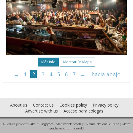
Más Info
Mostrar En Mapa
←
1
2
3
4
5
6
7
→
hacia abajo
About us
Contact us
Cookies policy
Privacy policy
Advertise with us
Acceso para colegas
Nuestros proyectos:
About Singapore
|
Vladivostok hotels
|
Ukraine National cuisine
|
Metro
guides around the world