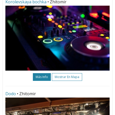
Korolevskaya bochka
• Zhitomir
Más Info
Mostrar En Mapa
Dodo
• Zhitomir