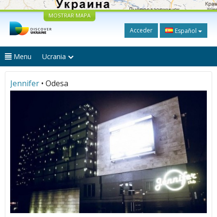
MOSTRAR MAPA
Acceder
Español
Menu
Ucrania
Jennifer
• Odesa