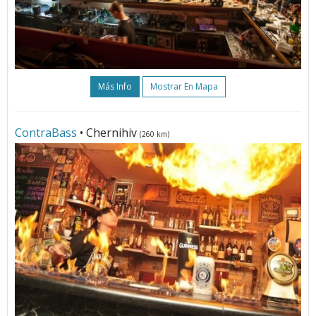
Más Info
Mostrar En Mapa
ContraBass
• Chernihiv
(260 km)