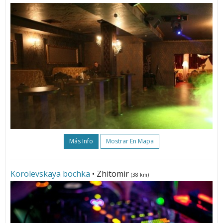
Más Info
Mostrar En Mapa
Korolevskaya bochka
• Zhitomir
(38 km)