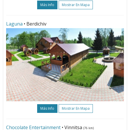
Más Info
Mostrar En Mapa
Laguna
• Berdichiv
Más Info
Mostrar En Mapa
Chocolate Entertainment
• Vinnitsa
(76 km)