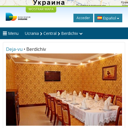
MOSTRAR MAPA
Acceder
Español
Menu
Ucrania
Central
Berdichiv
Deja-vu
• Berdichiv