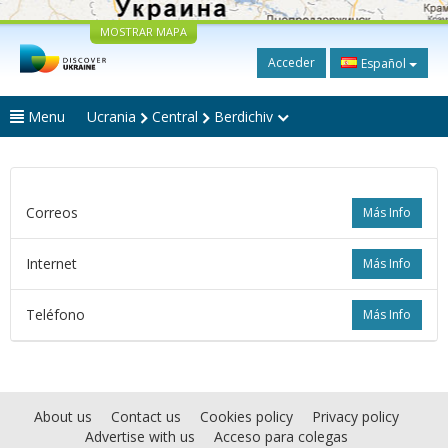
MOSTRAR MAPA
Acceder
Español
Menu
Ucrania
Central
Berdichiv
Correos
Más Info
Internet
Más Info
Teléfono
Más Info
About us
Contact us
Cookies policy
Privacy policy
Advertise with us
Acceso para colegas