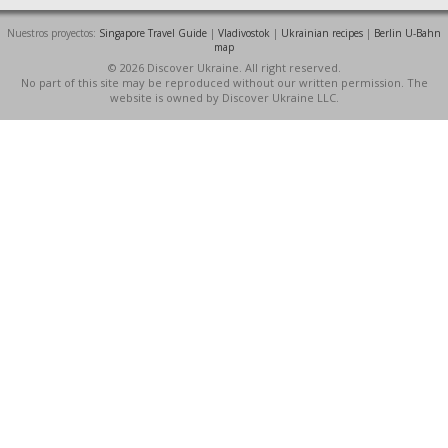
Nuestros proyectos:
Singapore Travel Guide
|
Vladivostok
|
Ukrainian recipes
|
Berlin U-Bahn
map
© 2026 Discover Ukraine. All right reserved.
No part of this site may be reproduced without our written permission. The
website is owned by Discover Ukraine LLC.