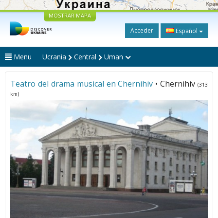
MOSTRAR MAPA
Acceder
Español
Menu
Ucrania
Central
Uman
Teatro del drama musical en Chernihiv
• Chernihiv
(313
km)