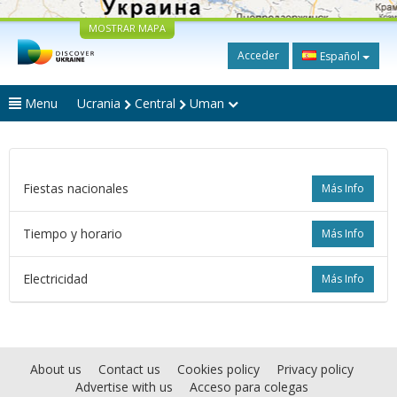
MOSTRAR MAPA
Acceder
Español
Menu
Ucrania
Central
Uman
Fiestas nacionales
Más Info
Tiempo y horario
Más Info
Electricidad
Más Info
About us
Contact us
Cookies policy
Privacy policy
Advertise with us
Acceso para colegas