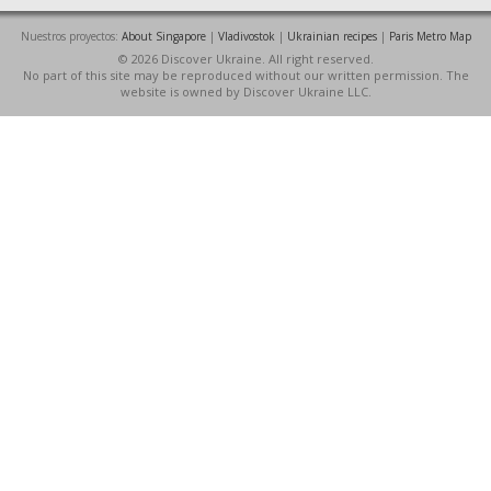
Nuestros proyectos:
About Singapore
|
Vladivostok
|
Ukrainian recipes
|
Paris Metro Map
© 2026 Discover Ukraine. All right reserved.
No part of this site may be reproduced without our written permission. The
website is owned by Discover Ukraine LLC.