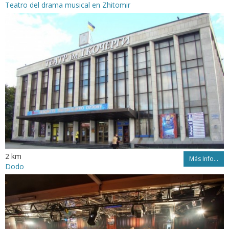
Teatro del drama musical en Zhitomir
2 km
Más Info...
Dodo