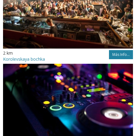
2 km
Más Info...
Korolevskaya bochka