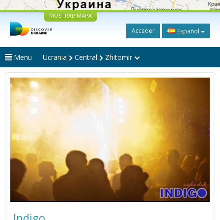
MOSTRAR MAPA
Acceder
Español
Menu
Ucrania
Central
Zhitomir
Indigo