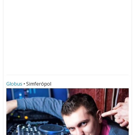
Globus
• Simferópol