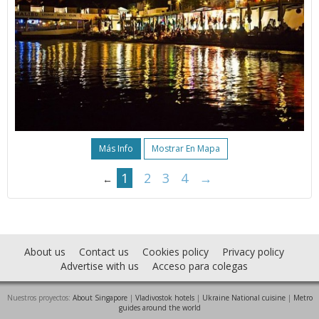
Más Info
Mostrar En Mapa
1
2
3
4
→
←
About us
Contact us
Cookies policy
Privacy policy
Advertise with us
Acceso para colegas
Nuestros proyectos:
About Singapore
|
Vladivostok hotels
|
Ukraine National cuisine
|
Metro
guides around the world