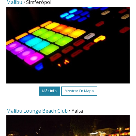
Malibu
• Simferópol
Más Info
Mostrar En Mapa
Malibu Lounge Beach Club
• Yalta