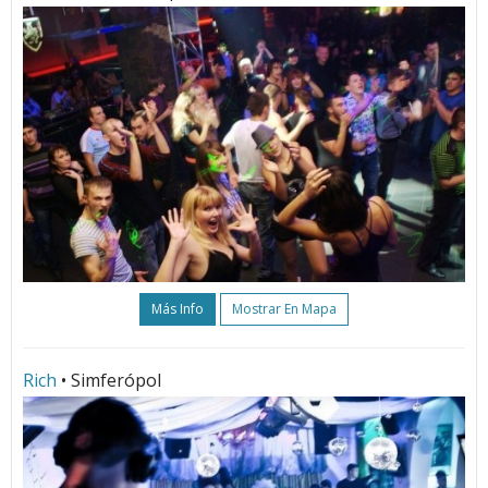
Más Info
Mostrar En Mapa
Rich
• Simferópol