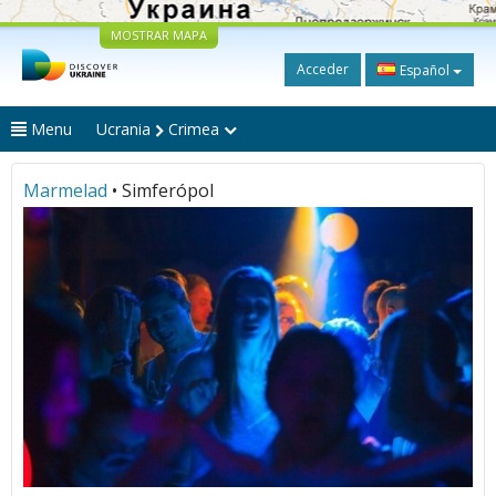
MOSTRAR MAPA
Acceder
Español
Menu
Ucrania
Crimea
Marmelad
• Simferópol