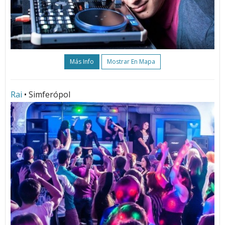
Más Info
Mostrar En Mapa
Rai
• Simferópol