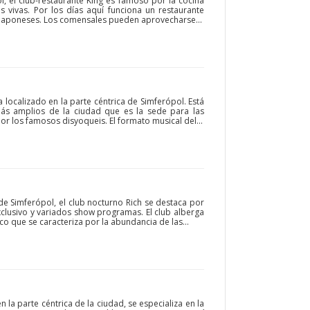
l, el club-restaurante King es famoso por la cocina
s vivas. Por los días aquí funciona un restaurante
 japoneses. Los comensales pueden aprovecharse...
 localizado en la parte céntrica de Simferópol. Está
ás amplios de la ciudad que es la sede para las
r los famosos disyoqueis. El formato musical del...
de Simferópol, el club nocturno Rich se destaca por
exclusivo y variados show programas. El club alberga
ico que se caracteriza por la abundancia de las...
la parte céntrica de la ciudad, se especializa en la