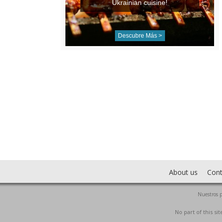
Ukrainian cuisine!
Descubre Más >
About us
Cont
Nuestros p
No part of this s