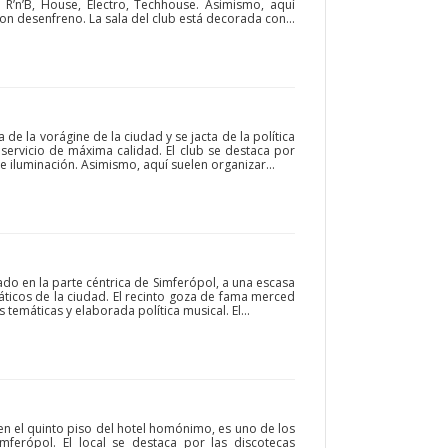
 R’n’B, House, Electro, Techhouse. Asimismo, aquí
on desenfreno. La sala del club está decorada con...
 de la vorágine de la ciudad y se jacta de la política
 servicio de máxima calidad. El club se destaca por
 iluminación. Asimismo, aquí suelen organizar...
ado en la parte céntrica de Simferópol, a una escasa
ticos de la ciudad. El recinto goza de fama merced
s temáticas y elaborada política musical. El...
en el quinto piso del hotel homónimo, es uno de los
mferópol. El local se destaca por las discotecas