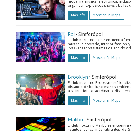
moderna música electrónica, incluso
organizan explosivos shows y bailes c
Más Info
Mostrar En Mapa
Rai
• Simferópol
El club nocturno Rai se encuentra fuera
musical elaborada, interior fashion y
los avanzados sistemas de sonido y de
Más Info
Mostrar En Mapa
Brooklyn
• Simferópol
El club nocturno Brooklyn está localiz
distancia de los lugares más emblemá
a su interior extraordinario, discoteca
Más Info
Mostrar En Mapa
Malibu
• Simferópol
El club nocturno Malibu se encuentra 
recintos dance más vibrantes de Si