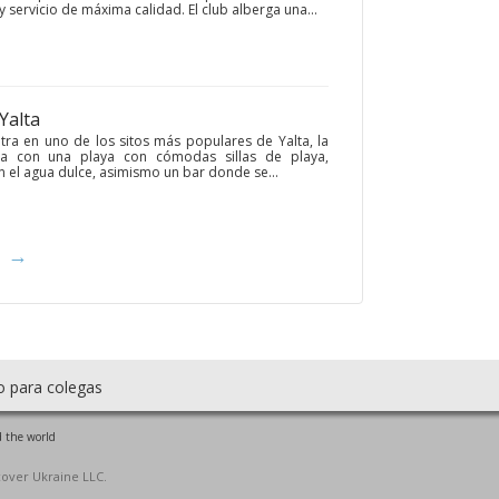
y servicio de máxima calidad. El club alberga una...
 Yalta
ra en uno de los sitos más populares de Yalta, la
ta con una playa con cómodas sillas de playa,
 el agua dulce, asimismo un bar donde se...
→
o para colegas
 the world
cover Ukraine LLC.