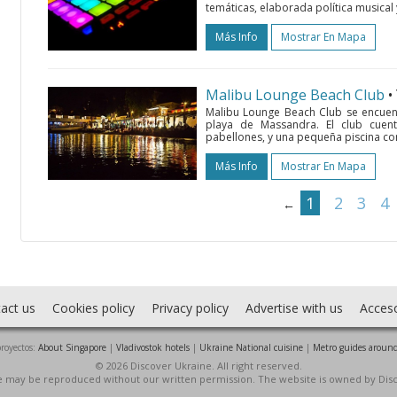
temáticas, elaborada política musical 
Más Info
Mostrar En Mapa
Malibu Lounge Beach Club
•
Malibu Lounge Beach Club se encuent
playa de Massandra. El club cuen
pabellones, y una pequeña piscina con
Más Info
Mostrar En Mapa
1
2
3
4
←
act us
Cookies policy
Privacy policy
Advertise with us
Acces
royectos:
About Singapore
|
Vladivostok hotels
|
Ukraine National cuisine
|
Metro guides around
© 2026 Discover Ukraine. All right reserved.
ite may be reproduced without our written permission. The website is owned by Dis