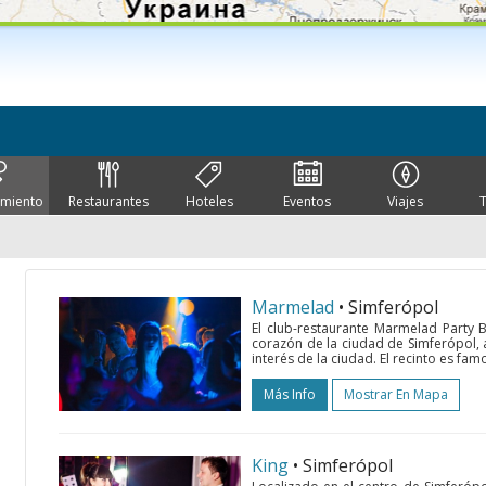
imiento
Restaurantes
Hoteles
Eventos
Viajes
Marmelad
• Simferópol
El club-restaurante Marmelad Party 
corazón de la ciudad de Simferópol, a
interés de la ciudad. El recinto es fam
Más Info
Mostrar En Mapa
King
• Simferópol