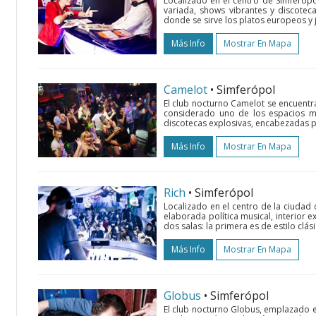
Localizado en el centro de Simferópo
variada, shows vibrantes y discoteca
donde se sirve los platos europeos y
Más Info
Mostrar En Mapa
Camelot
• Simferópol
El club nocturno Camelot se encuentra
considerado uno de los espacios m
discotecas explosivas, encabezadas po
Más Info
Mostrar En Mapa
Rich
• Simferópol
Localizado en el centro de la ciudad 
elaborada política musical, interior 
dos salas: la primera es de estilo clás
Más Info
Mostrar En Mapa
Globus
• Simferópol
El club nocturno Globus, emplazado en 