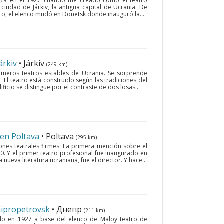
pieza en el 1927 cuando fue creado como el teatro
ciudad de Járkiv, la antigua capital de Ucrania. De
o, el elenco mudó en Donetsk donde inauguró la...
árkiv
• Járkiv
(249 km)
imeros teatros estables de Ucrania. Se sorprende
o. El teatro está construido según las tradiciones del
ficio se distingue por el contraste de dos losas...
 en Poltava
• Poltava
(295 km)
iones teatrales firmes. La primera mención sobre el
0. Y el primer teatro profesional fue inaugurado en
a nueva literatura ucraniana, fue el director. Y hace...
nipropetrovsk
• Днепр
(211 km)
do en 1927 a base del elenco de Maloy teatro de