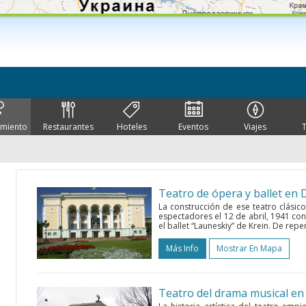
imiento
Restaurantes
Hoteles
Eventos
Viajes
Teatro de ópera y ballet en
La construcción de ese teatro clásic
espectadores el 12 de abril, 1941 con 
el ballet “Launeskiy” de Krein. De repen
Más Info
Mostrar En Mapa
Teatro del drama musical e