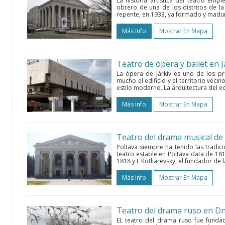
La historia artística del teatro em
obrero de una de los distritos de la 
repente, en 1933, ya formado y madur
Más Info
Mostrar En Mapa
Teatro de ópera y ballet en J
La ópera de Járkiv es uno de los pr
mucho el edificio y el territorio vecin
estilo moderno. La arquitectura del edi
Más Info
Mostrar En Mapa
Teatro del drama musical de
Poltava siempre ha tenido las tradic
teatro estable en Poltava data de 181
1818 y I. Kotliarevsky, el fundador de l
Más Info
Mostrar En Mapa
Teatro del drama ruso en D
EL teatro del drama ruso fue funda