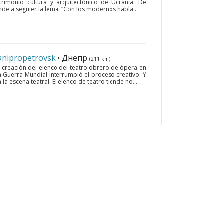
trimonio cultura y arquitectónico de Ucrania. De
nde a seguier la lema: “Con los modernos habla...
 Dnipropetrovsk
• Днепр
(211 km)
la creación del elenco del teatro obrero de ópera en
a Guerra Mundial interrumpió el proceso creativo. Y
la escena teatral. El elenco de teatro tiende no...