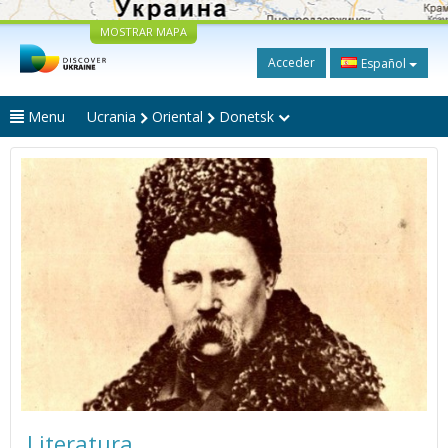
MOSTRAR MAPA
Acceder
Español
Menu
Ucrania
Oriental
Donetsk
Literatura