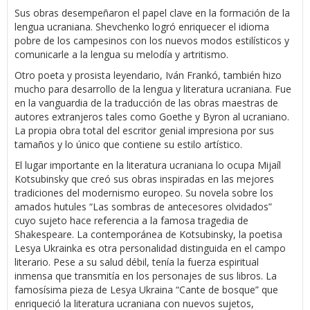
Sus obras desempeñaron el papel clave en la formación de la
lengua ucraniana. Shevchenko logró enriquecer el idioma
pobre de los campesinos con los nuevos modos estilísticos y
comunicarle a la lengua su melodía y artritismo.
Otro poeta y prosista leyendario, Iván Frankó, también hizo
mucho para desarrollo de la lengua y literatura ucraniana. Fue
en la vanguardia de la traducción de las obras maestras de
autores extranjeros tales como Goethe y Byron al ucraniano.
La propia obra total del escritor genial impresiona por sus
tamaños y lo único que contiene su estilo artístico.
El lugar importante en la literatura ucraniana lo ocupa Mijaíl
Kotsubinsky que creó sus obras inspiradas en las mejores
tradiciones del modernismo europeo. Su novela sobre los
amados hutules “Las sombras de antecesores olvidados”
cuyo sujeto hace referencia a la famosa tragedia de
Shakespeare. La contemporánea de Kotsubinsky, la poetisa
Lesya Ukrainka es otra personalidad distinguida en el campo
literario. Pese a su salud débil, tenía la fuerza espiritual
inmensa que transmitía en los personajes de sus libros. La
famosísima pieza de Lesya Ukraina “Cante de bosque” que
enriqueció la literatura ucraniana con nuevos sujetos,