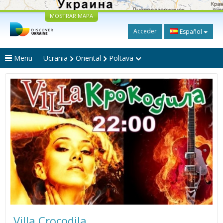
MOSTRAR MAPA
Acceder
Español
Menu
Ucrania
Oriental
Poltava
Villa Crocodila