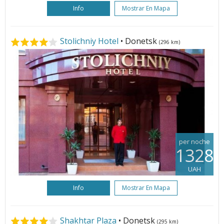
Info
Mostrar En Mapa
Stolichniy Hotel
• Donetsk
(296 km)
per noche
1328
UAH
Info
Mostrar En Mapa
Shakhtar Plaza
• Donetsk
(295 km)