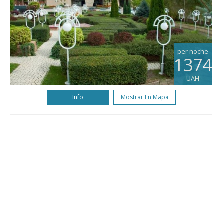
per noche
1374
UAH
Info
Mostrar En Mapa