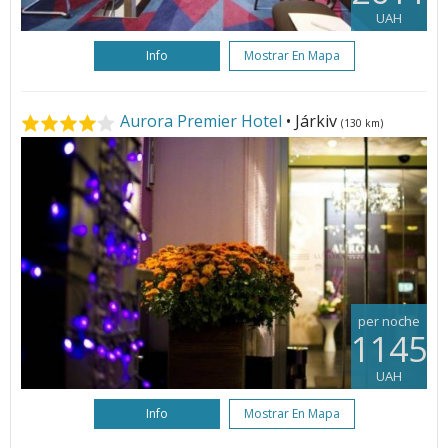
UAH
Info
Mostrar En Mapa
Aurora Premier Hotel
• Járkiv
(130 km)
per noche
1145
UAH
Info
Mostrar En Mapa