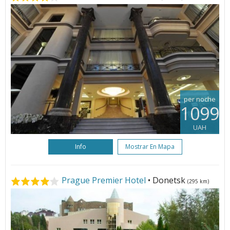
per noche
1099
UAH
Info
Mostrar En Mapa
Prague Premier Hotel
• Donetsk
(295 km)