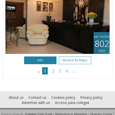
per noche
802
UAH
Info
Mostrar En Mapa
1
2
3
4
→
←
About us
Contact us
Cookies policy
Privacy policy
Advertise with us
Acceso para colegas
Nuestros proyectos:
Singapore Travel Guide
|
Restaurants in Vladivostok
|
Ukrainian Cuisine
|