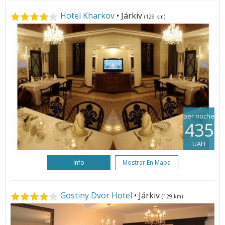
Hotel Kharkov
• Járkiv
(129 km)
per noche
435
UAH
Info
Mostrar En Mapa
Gostiny Dvor Hotel
• Járkiv
(129 km)