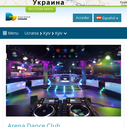
MOSTRAR MAPA
Acceder
Español
Menu
Ucrania
Kyiv
Kyiv
Arena Dance Club