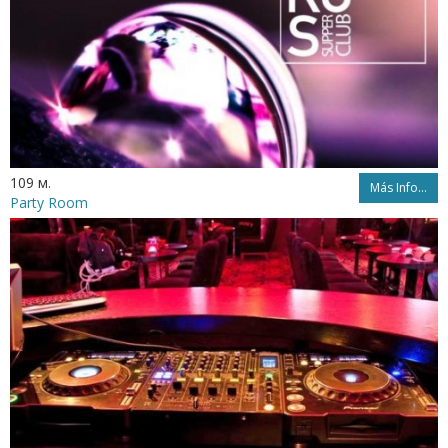
109 м.
Más Info...
Party Room