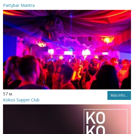
Partybar Mantra
57 м.
Más Info...
Kokos Supper Club