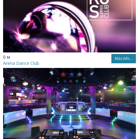
0 м.
Más Info...
Arena Dance Club