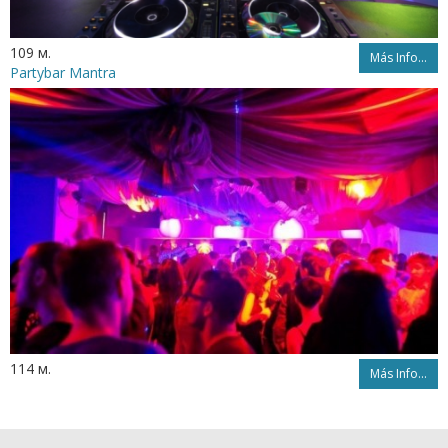
109 м.
Más Info...
Partybar Mantra
114 м.
Más Info...