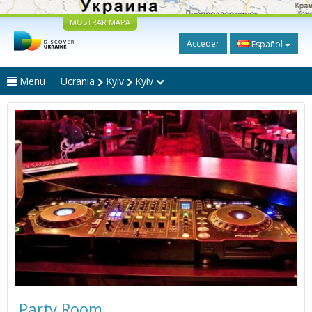
MOSTRAR MAPA
Acceder
Español
Menu
Ucrania
Kyiv
Kyiv
Party Room