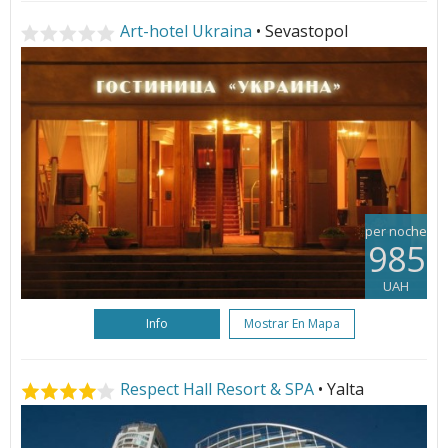
Art-hotel Ukraina
• Sevastopol
per noche
985
UAH
Info
Mostrar En Mapa
Respect Hall Resort & SPA
• Yalta