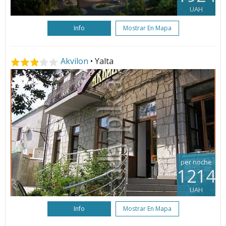
UAH
Info
Mostrar En Mapa
Akvilon
• Yalta
per noche
1214
UAH
Info
Mostrar En Mapa