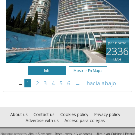
per noche
2336
UAH
Info
Mostrar En Mapa
1
2
3
4
5
6
→
hacia abajo
←
About us
Contact us
Cookies policy
Privacy policy
Advertise with us
Acceso para colegas
Nuestros proyectos:
About Singapore
|
Restaurants in Vladivostok
|
Ukrainian Cuisine
|
Prague