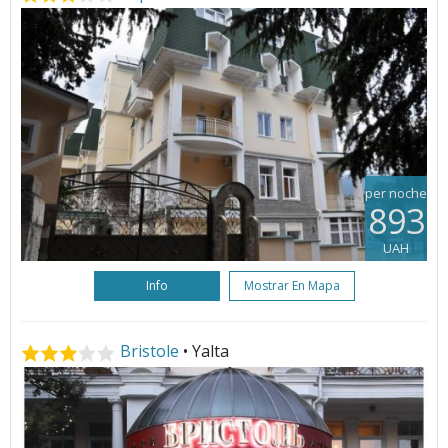
per noche
893
UAH
Info
Mostrar En Mapa
Bristole
• Yalta