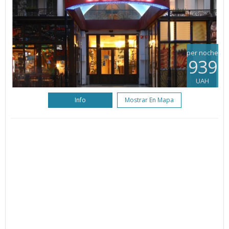
per noche
939
UAH
Info
Mostrar En Mapa