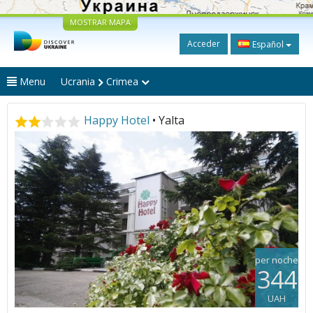
MOSTRAR MAPA
Acceder
Español
Menu
Ucrania
Crimea
Happy Hotel
• Yalta
per noche
344
UAH