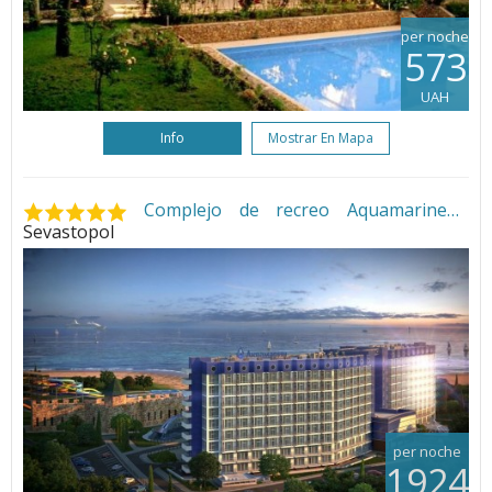
per noche
573
UAH
Info
Mostrar En Mapa
Complejo de recreo Aquamarine
•
Sevastopol
per noche
1924