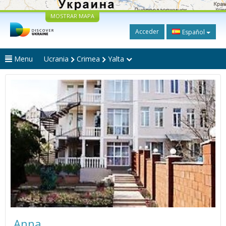
MOSTRAR MAPA
Acceder
Español
Menu
Ucrania
Crimea
Yalta
Anna