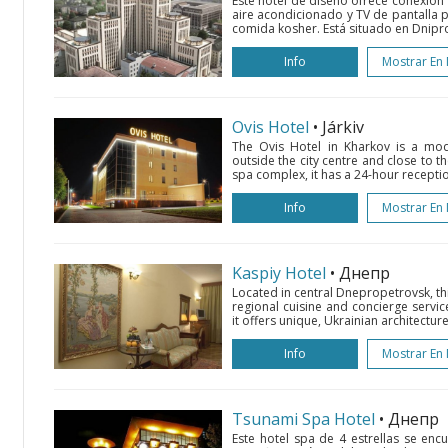
Este hotel de diseño ofrece conexión 
aire acondicionado y TV de pantalla p
comida kosher. Está situado en Dnipro
Info
Mostrar En
Ovis Hotel
• Járkiv
The Ovis Hotel in Kharkov is a mod
outside the city centre and close to th
spa complex, it has a 24-hour reception
Info
Mostrar En
Kaspiy Hotel
• Днепр
Located in central Dnepropetrovsk, this
regional cuisine and concierge servic
it offers unique, Ukrainian architecture
Info
Mostrar En
Tsunami Spa Hotel
• Днепр
Este hotel spa de 4 estrellas se encu