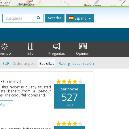
Acceder
Español
Tiempo
Info
Preguntas
Opinión
EUR
Ordenar por:
Estrellas
Rating
Localización
• Oriental
this resort is quietly situated
per noche
ests benefit from a 24-hour
527
as. The colourful rooms and...
 Mapa
UAH