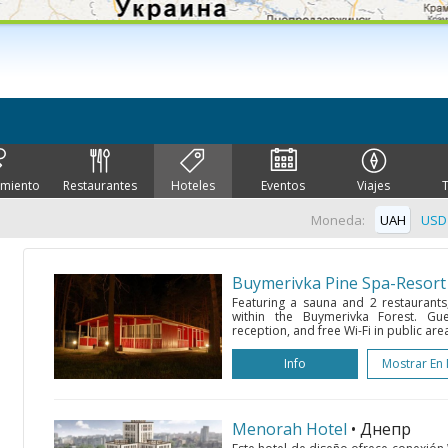
imiento
Restaurantes
Hoteles
Eventos
Viajes
Moneda:
UAH
USD
Buymerivka Pine Spa-Resort
Featuring a sauna and 2 restaurants, 
within the Buymerivka Forest. Gu
reception, and free Wi-Fi in public are
Info
Mostrar En
Menorah Hotel
• Днепр