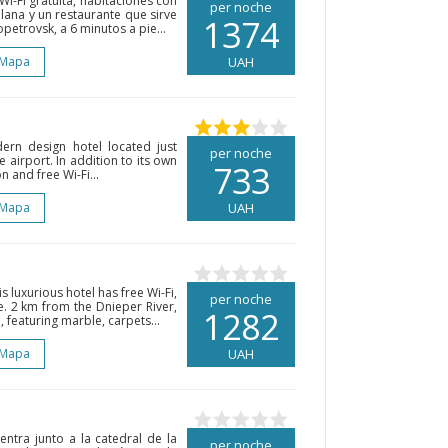
Wi-Fi gratuita, habitaciones con
per noche
lana y un restaurante que sirve
1374
petrovsk, a 6 minutos a pie...
 Mapa
UAH
ern design hotel located just
per noche
e airport. In addition to its own
733
 and free Wi-Fi...
 Mapa
UAH
 luxurious hotel has free Wi-Fi,
per noche
e. 2 km from the Dnieper River,
1282
, featuring marble, carpets...
 Mapa
UAH
entra junto a la catedral de la
per noche