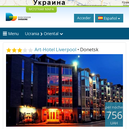
MOSTRAR MAPA
Acceder
Español
Menu
Ucrania
Oriental
Art-Hotel Liverpool
• Donetsk
per noche
756
UAH