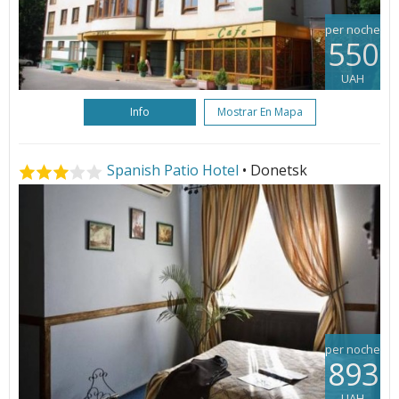
per noche
550
UAH
Info
Mostrar En Mapa
Spanish Patio Hotel
• Donetsk
per noche
893
UAH