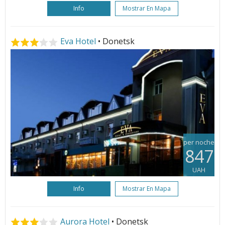
Info
Mostrar En Mapa
Eva Hotel
• Donetsk
per noche
847
UAH
Info
Mostrar En Mapa
Aurora Hotel
• Donetsk