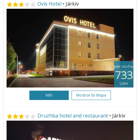
Ovis Hotel
• Járkiv
per noche
733
UAH
Info
Mostrar En Mapa
Druzhba hotel and restaurant
• Járkiv