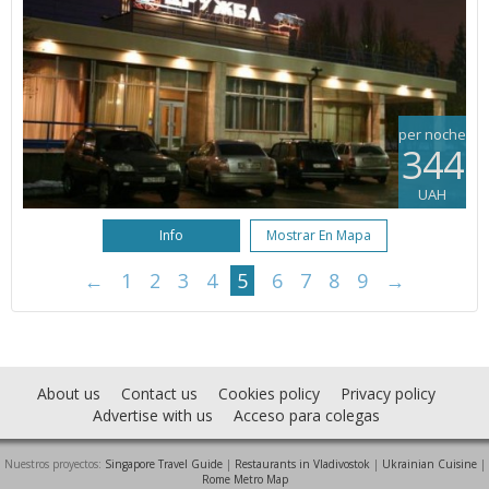
per noche
344
UAH
Info
Mostrar En Mapa
←
1
2
3
4
5
6
7
8
9
→
About us
Contact us
Cookies policy
Privacy policy
Advertise with us
Acceso para colegas
Nuestros proyectos:
Singapore Travel Guide
|
Restaurants in Vladivostok
|
Ukrainian Cuisine
|
Rome Metro Map