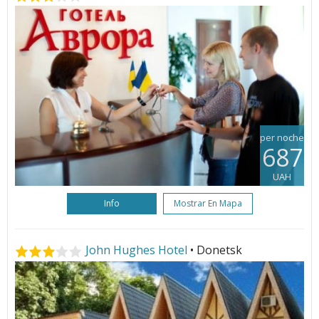
per noche
687
UAH
Info
Mostrar En Mapa
John Hughes Hotel
• Donetsk