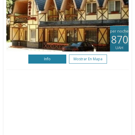
per noche
870
UAH
Info
Mostrar En Mapa