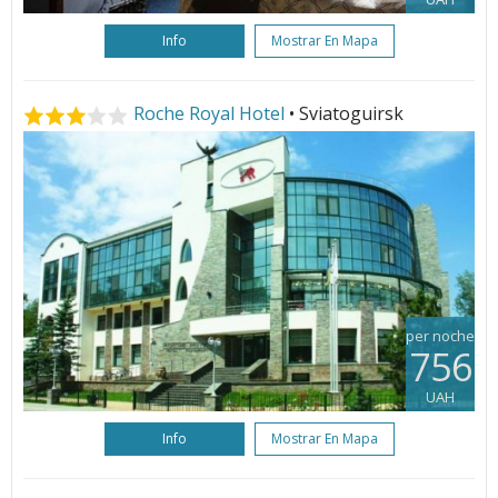
Info
Mostrar En Mapa
Roche Royal Hotel
• Sviatoguirsk
per noche
756
UAH
Info
Mostrar En Mapa