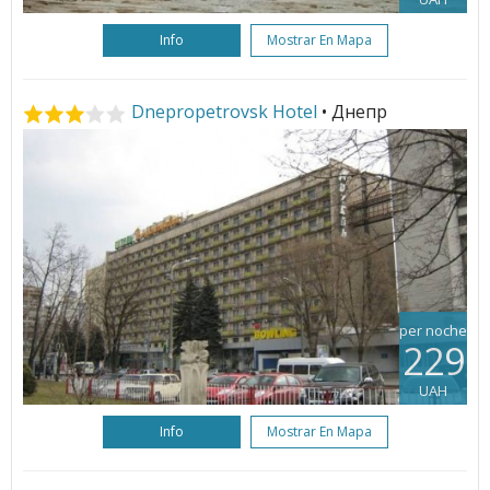
Info
Mostrar En Mapa
Dnepropetrovsk Hotel
• Днепр
per noche
229
UAH
Info
Mostrar En Mapa