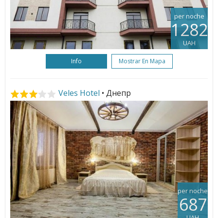
per noche
1282
UAH
Info
Mostrar En Mapa
Veles Hotel
• Днепр
per noche
687
UAH