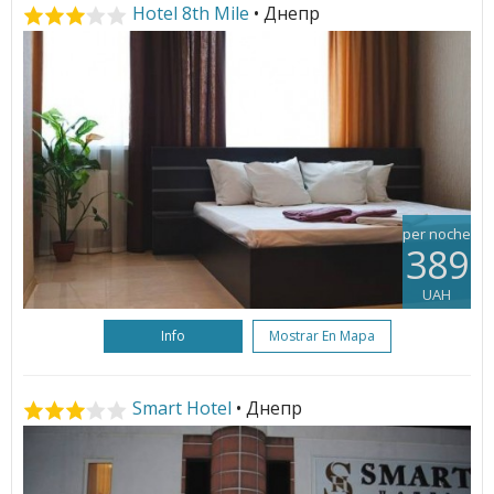
Hotel 8th Mile
• Днепр
per noche
389
UAH
Info
Mostrar En Mapa
Smart Hotel
• Днепр