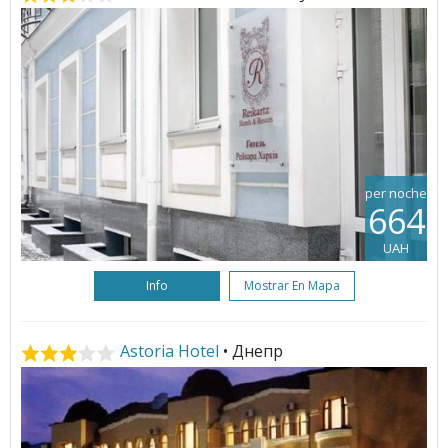
per noche
664
UAH
Info
Mostrar En Mapa
Astoria Hotel
• Днепр