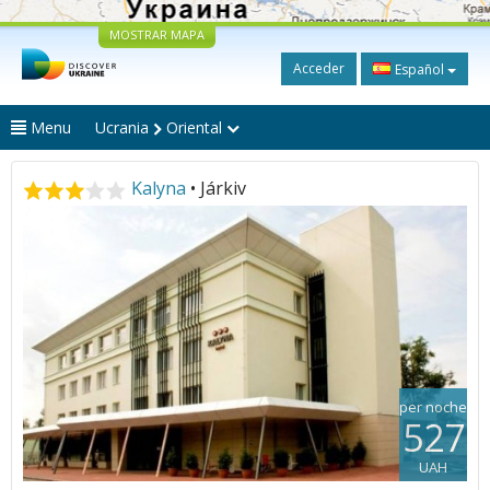
MOSTRAR MAPA
Acceder
Español
Menu
Ucrania
Oriental
Kalyna
• Járkiv
per noche
527
UAH