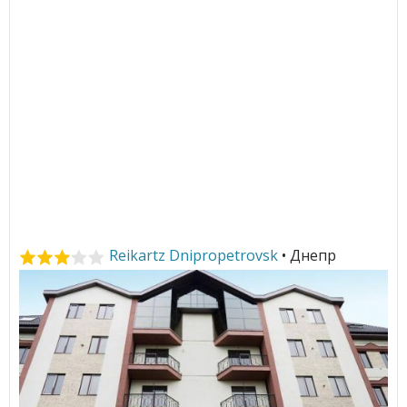
Reikartz Dnipropetrovsk
• Днепр