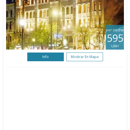
per noche
595
UAH
Info
Mostrar En Mapa