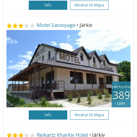
Info
Mostrar En Mapa
Motel Sacvoyage
• Járkiv
per noche
389
UAH
Info
Mostrar En Mapa
Reikartz Kharkiv Hotel
• Járkiv