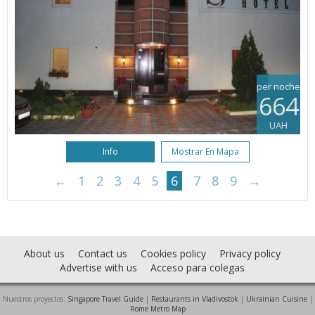
per noche
664
UAH
Info
Mostrar En Mapa
←
1
2
3
4
5
6
7
8
9
→
About us
Contact us
Cookies policy
Privacy policy
Advertise with us
Acceso para colegas
Nuestros proyectos:
Singapore Travel Guide
|
Restaurants in Vladivostok
|
Ukrainian Cuisine
|
Rome Metro Map