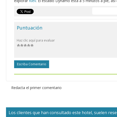
explorar
Kiev
. El estadio Dynamo está a 5 minutos a pie, así 
Puntuación
Haz clic aquí para evaluar
Escriba Comentario
Redacta el primer comentario
Los clientes que han consultado este hotel, suelen reser