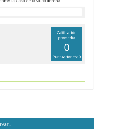
como la Casa de la viuda llorona.
Calificación
promedia
0
Puntuaciones: 0
var...