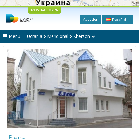
MOSTRAR MAPA
Acceder
Español
Menu
Ucrania
Meridional
Kherson
Elena