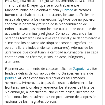
En la segunda mitad del siglo XV, los terrenos de la cuenca
inferior del río Dniéper que se encontraban entre
Mancomunidad de Polonia-Lituania y
Crimea
de tártaros
fueron casi inhabitados. No obstante, los suelos fértiles de
estepa atrajeron a los numerosos fugitivos que no pudieron
soportar la pobreza y miseria de la Mancomunidad de
Polonia-Lituania, asimismo los que trataron de ocultarse de
acosamiento criminal y religioso. Como consecuencia, las
personas formaron una nueva capa social y se denominaron a
sí mismos los cosacos (de túrquico “cosaco” significa una
persona libre e independiente, aventurero). Además de los
ucranianos que constituían la cantidad abrumadora, esa capa
contaba con los tártaros, rusos, polacos, húngaros y
alemanes.
El primer asentamiento de cosacos –Sich de
Zaporizhia
-, fue
fundada detrás de los rápidos del río Dniéper, en la isla de
Jórtitsia
. Allí ellos escogían sus caudillos así llamados
hetmanes. Primero, las tropas de cosacos defendieron las
fronteras meridionales y repelieron los ataques de tártaros.
Sin embargo, al practicar mucho el arte bélico, lucharon no
sólo contra los musulmanes sino protegieron de la opresión
nacional de los magnates polacos.