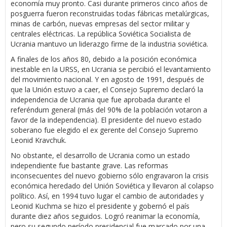
economía muy pronto. Casi durante primeros cinco años de
posguerra fueron reconstruidas todas fábricas metalúrgicas,
minas de carbón, nuevas empresas del sector militar y
centrales eléctricas. La república Soviética Socialista de
Ucrania mantuvo un liderazgo firme de la industria soviética.
A finales de los años 80, debido a la posición económica
inestable en la URSS, en Ucrania se percibió el levantamiento
del movimiento nacional. Y en agosto de 1991, después de
que la Unión estuvo a caer, el Consejo Supremo declaró la
independencia de Ucrania que fue aprobada durante el
referéndum general (más del 90% de la población votaron a
favor de la independencia). El presidente del nuevo estado
soberano fue elegido el ex gerente del Consejo Supremo
Leonid Kravchuk.
No obstante, el desarrollo de Ucrania como un estado
independiente fue bastante grave. Las reformas
inconsecuentes del nuevo gobierno sólo engravaron la crisis
económica heredado del Unión Soviética y llevaron al colapso
político. Así, en 1994 tuvo lugar el cambio de autoridades y
Leonid Kuchma se hizo el presidente y gobernó el país
durante diez años seguidos. Logró reanimar la economía,
pero su segundo período presidencial fue marcado por una