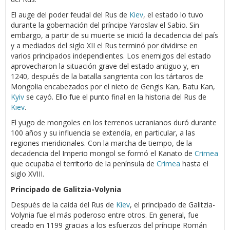
El auge del poder feudal del Rus de
Kiev
, el estado lo tuvo
durante la gobernación del príncipe Yaroslav el Sabio. Sin
embargo, a partir de su muerte se inició la decadencia del país
y a mediados del siglo XII el Rus terminó por dividirse en
varios principados independientes. Los enemigos del estado
aprovecharon la situación grave del estado antiguo y, en
1240, después de la batalla sangrienta con los tártaros de
Mongolia encabezados por el nieto de Gengis Kan, Batu Kan,
Kyiv
se cayó. Ello fue el punto final en la historia del Rus de
Kiev
.
El yugo de mongoles en los terrenos ucranianos duró durante
100 años y su influencia se extendía, en particular, a las
regiones meridionales. Con la marcha de tiempo, de la
decadencia del Imperio mongol se formó el Kanato de
Crimea
que ocupaba el territorio de la península de
Crimea
hasta el
siglo XVIII.
Principado de Galitzia-Volynia
Después de la caída del Rus de
Kiev
, el principado de Galitzia-
Volynia fue el más poderoso entre otros. En general, fue
creado en 1199 gracias a los esfuerzos del príncipe Román