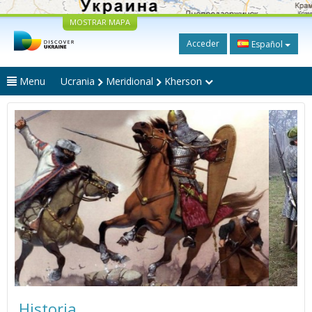
MOSTRAR MAPA
Acceder
Español
Menu
Ucrania
Meridional
Kherson
Historia