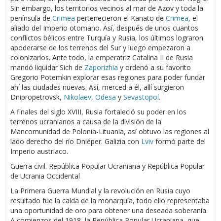
Sin embargo, los territorios vecinos al mar de Azov y toda la
península de
Crimea
pertenecieron el Kanato de
Crimea
, el
aliado del Imperio otomano. Así, después de unos cuantos
conflictos bélicos entre Turquía y Rusia, los últimos lograron
apoderarse de los terrenos del Sur y luego empezaron a
colonizarlos. Ante todo, la emperatriz Catalina II de Rusia
mandó liquidar Sich de
Zaporizhia
y ordenó a su favorito
Gregorio Potemkin explorar esas regiones para poder fundar
ahí las ciudades nuevas. Así, merced a él, allí surgieron
Dnipropetrovsk,
Nikolaev
,
Odesa
y
Sevastopol
.
A finales del siglo XVIII, Rusia fortaleció su poder en los
terrenos ucranianos a causa de la división de la
Mancomunidad de Polonia-Lituania, así obtuvo las regiones al
lado derecho del río Dniéper. Galizia con
Lviv
formó parte del
Imperio austriaco.
Guerra civil. República Popular Ucraniana y República Popular
de Ucrania Occidental
La Primera Guerra Mundial y la revolución en Rusia cuyo
resultado fue la caída de la monarquía, todo ello representaba
una oportunidad de oro para obtener una deseada soberanía.
A comienzos del 1918, la República Popular Ucraniana, que