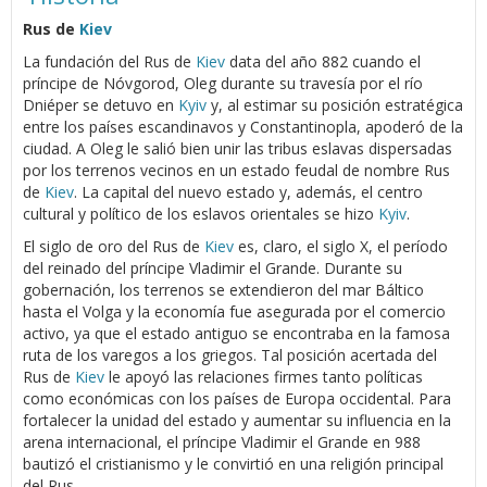
Rus de
Kiev
La fundación del Rus de
Kiev
data del año 882 cuando el
príncipe de Nóvgorod, Oleg durante su travesía por el río
Dniéper se detuvo en
Kyiv
y, al estimar su posición estratégica
entre los países escandinavos y Constantinopla, apoderó de la
ciudad. A Oleg le salió bien unir las tribus eslavas dispersadas
por los terrenos vecinos en un estado feudal de nombre Rus
de
Kiev
. La capital del nuevo estado y, además, el centro
cultural y político de los eslavos orientales se hizo
Kyiv
.
El siglo de oro del Rus de
Kiev
es, claro, el siglo X, el período
del reinado del príncipe Vladimir el Grande. Durante su
gobernación, los terrenos se extendieron del mar Báltico
hasta el Volga y la economía fue asegurada por el comercio
activo, ya que el estado antiguo se encontraba en la famosa
ruta de los varegos a los griegos. Tal posición acertada del
Rus de
Kiev
le apoyó las relaciones firmes tanto políticas
como económicas con los países de Europa occidental. Para
fortalecer la unidad del estado y aumentar su influencia en la
arena internacional, el príncipe Vladimir el Grande en 988
bautizó el cristianismo y le convirtió en una religión principal
del Rus.