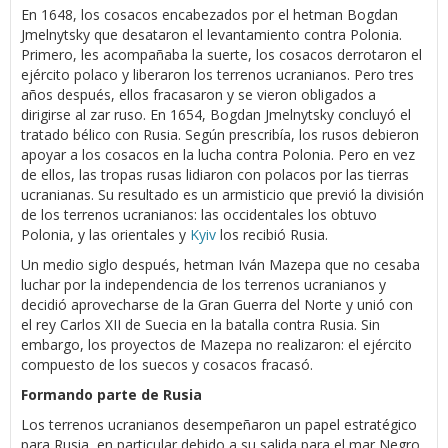
En 1648, los cosacos encabezados por el hetman Bogdan
Jmelnytsky que desataron el levantamiento contra Polonia.
Primero, les acompañaba la suerte, los cosacos derrotaron el
ejército polaco y liberaron los terrenos ucranianos. Pero tres
años después, ellos fracasaron y se vieron obligados a
dirigirse al zar ruso. En 1654, Bogdan Jmelnytsky concluyó el
tratado bélico con Rusia. Según prescribía, los rusos debieron
apoyar a los cosacos en la lucha contra Polonia. Pero en vez
de ellos, las tropas rusas lidiaron con polacos por las tierras
ucranianas. Su resultado es un armisticio que previó la división
de los terrenos ucranianos: las occidentales los obtuvo
Polonia, y las orientales y
Kyiv
los recibió Rusia.
Un medio siglo después, hetman Iván Mazepa que no cesaba
luchar por la independencia de los terrenos ucranianos y
decidió aprovecharse de la Gran Guerra del Norte y unió con
el rey Carlos XII de Suecia en la batalla contra Rusia. Sin
embargo, los proyectos de Mazepa no realizaron: el ejército
compuesto de los suecos y cosacos fracasó.
Formando parte de Rusia
Los terrenos ucranianos desempeñaron un papel estratégico
para Rusia, en particular debido a su salida para el mar Negro.