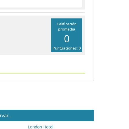
Calificación
promedia
0
Puntuaciones: 0
var...
London Hotel