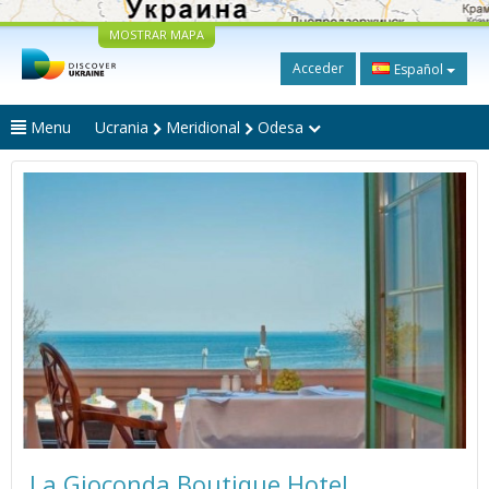
MOSTRAR MAPA
Acceder
Español
Menu
Ucrania
Meridional
Odesa
La Gioconda Boutique Hotel