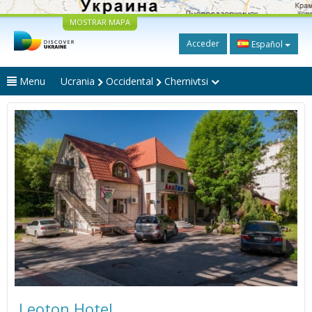
MOSTRAR MAPA
Acceder
Español
Menu
Ucrania
Occidental
Chernivtsi
Leoton Hotel