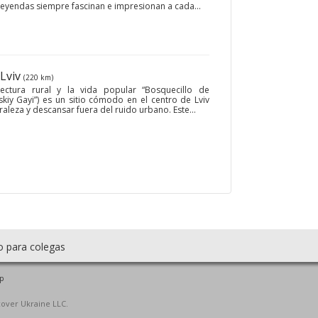
eyendas siempre fascinan e impresionan a cada...
 Lviv
(220 km)
ectura rural y la vida popular “Bosquecillo de
kiy Gayi”) es un sitio cómodo en el centro de Lviv
aleza y descansar fuera del ruido urbano. Este...
o para colegas
p
cover Ukraine LLC.