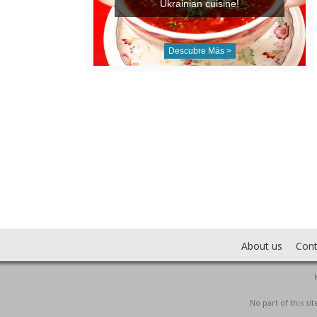
Ukrainian cuisine!
Descubre Más >
About us
Cont
No part of this s