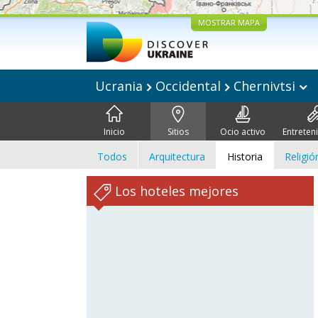
MOSTRAR MAPA
Ucrania
Occidental
Chernivtsi
Inicio
Sitios
Ocio activo
Entreten
Todos
Arquitectura
Historia
Religió
Los hoteles mejores