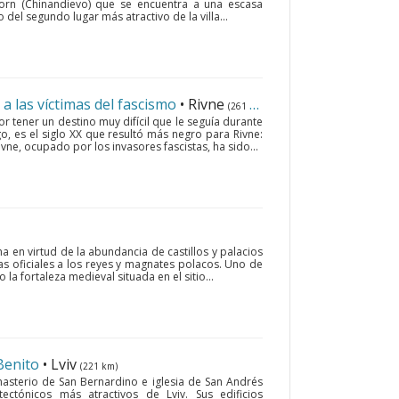
orn (Chinandievo) que se encuentra a una escasa
lo del segundo lugar más atractivo de la villa...
las víctimas del fascismo
• Rivne
(261 km)
r tener un destino muy difícil que le seguía durante
go, es el siglo XX que resultó más negro para Rivne:
vne, ocupado por los invasores fascistas, ha sido...
 en virtud de la abundancia de castillos y palacios
as oficiales a los reyes y magnates polacos. Uno de
 la fortaleza medieval situada en el sitio...
Benito
• Lviv
(221 km)
nasterio de San Bernardino e iglesia de San Andrés
ctónicos más atractivos de Lviv. Sus edificios