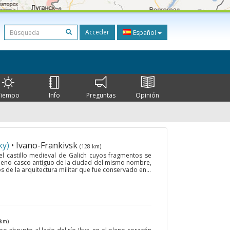
Acceder
Español
Tiempo
Info
Preguntas
Opinión
ky)
• Ivano-Frankivsk
(128 km)
el castillo medieval de Galich cuyos fragmentos se
leno casco antiguo de la ciudad del mismo nombre,
de la arquitectura militar que fue conservado en...
 km)