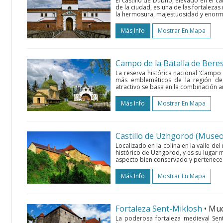
El castillo de Dubno, elevado en el ca
de la ciudad, es una de las fortaleza
la hermosura, majestuosidad y enorme 
Más Info
Mostrar En Mapa
Campo de la Batalla de Bere
La reserva histórica nacional ‘Campo 
más emblemáticos de la región de
atractivo se basa en la combinación ar
Más Info
Mostrar En Mapa
Сastillo de Uzhgorod (Museo
Localizado en la colina en la valle del
histórico de Uzhgorod, y es su lugar
aspecto bien conservado y pertenece 
Más Info
Mostrar En Mapa
Fortaleza Sent-Miklosh
• Mu
La poderosa fortaleza medieval Sen