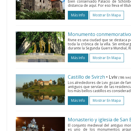
bien conservado Palacio de Schönb
distancia de aquí. Por eso lleva el títu
Más Info
Mostrar En Mapa
Monumento conmemorativo a 
Rivne es una ciudad que se destaca po
toda la crónica de la villa. Sin embar
durante la Segunda Guerra Mundial, Ri
Más Info
Mostrar En Mapa
Castillo de Svirzh
• Lviv
(186 km)
Los alrededores de Lviv gozan de fama
antiguos que servían de las residenci
los más bellos castillos es considerado
Más Info
Mostrar En Mapa
Monasterio y iglesia de San 
El conjunto medieval del antiguo mo
es uno de los monumentos arquite