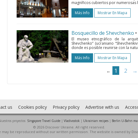
magníficos cubiertos por numerosas l
Más Info
Mostrar En Mapa
Bosquecillo de Shevchenko
•
El museo etnográfico de la arquit
Shevchenko” (ucraniano “Shevchenkivs
donde es posible reunirse con la natur
Más Info
Mostrar En Mapa
1
2
→
←
act us
Cookies policy
Privacy policy
Advertise with us
Acces
Nuestros proyectos:
Singapore Travel Guide
|
Vladivostok
|
Ukrainian recipes
|
Berlin U-Bahn ma
© 2026 Discover Ukraine. All right reserved.
ite may be reproduced without our written permission. The website is owned by Dis