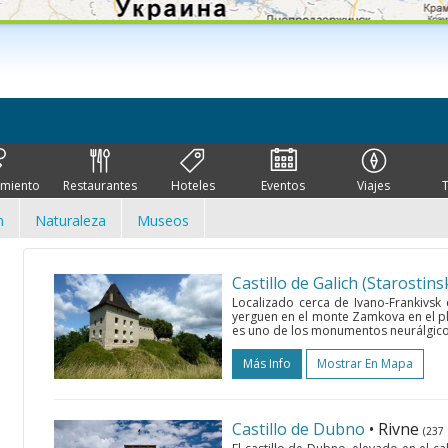
imiento
Restaurantes
Hoteles
Eventos
Viajes
n
Naturaleza
Museos
Castillo de Galich (Starostins
Localizado cerca de Ivano-Frankivsk 
yerguen en el monte Zamkova en el p
es uno de los monumentos neurálgicos 
Más Info
Mostrar En Mapa
Castillo de Dubno
• Rivne
(237