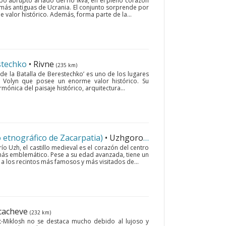
bo abrupto al lado del río Ikva, en el pleno corazón
s más antiguas de Ucrania. El conjunto sorprende por
valor histórico. Además, forma parte de la...
stechko
• Rivne
(235 km)
de la Batalla de Berestechko’ es uno de los lugares
 Volyn que posee un enorme valor histórico. Su
mónica del paisaje histórico, arquitectura...
 etnográfico de Zacarpatia)
• Uzhgorod
(270 km)
 río Uzh, el castillo medieval es el corazón del centro
 más emblemático. Pese a su edad avanzada, tiene un
a los recintos más famosos y más visitados de...
cacheve
(232 km)
t-Miklosh no se destaca mucho debido al lujoso y