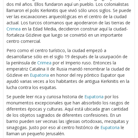
dos mil años. Ellos fundaron aquí un pueblo. Los colonialistas
llamaron el polis Kerkinitis que vivió sólo unos siglos. Se puede
ver las excavaciones arqueológicas en el centro de la ciudad
actual. Los turcos otomanos que apoderaron de las tierras de
Crimea
en la Edad Media, decidieron construir aquí la ciudad-
fortaleza Gözleve que luego se convirtió en un importante
centro comercial.
Pero como el centro turístico, la ciudad empezó a
desarrollarse sólo en el siglo 19 después de la usurpación de
la península de
Crimea
por el Imperio ruso. Entonces la
emperatriz Catalina II de Rusia mandó renombrar la ciudad de
Gözleve en
Eupatoria
en honor del rey póntico Eupator que
ayudó varias veces a los habitantes de antigua Kerkinitis en la
lucha contra los esquitas.
Se puede leer rica y curiosa historia de
Eupatoria
por los
monumentos excepcionales que han absorbido los rasgos de
diferentes épocas y culturas. Aquí está ubicada gran cantidad
de los objetos sagrados de diferentes confesiones. En un
barrio pueden ser vecinas las iglesias ortodoxas, mezquitas y
sinagogas. Justo por eso al centro histórico de
Eupatoria
le
llaman un pequeño Jerusalén.