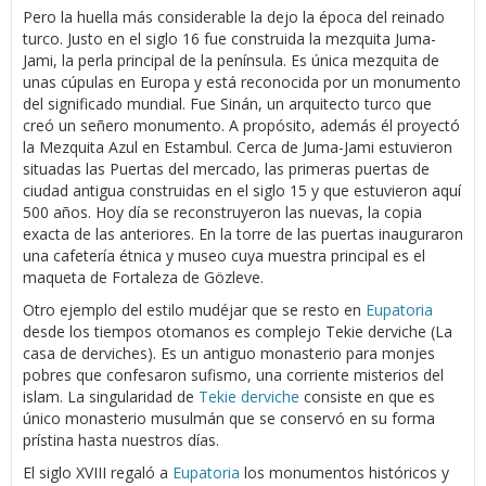
Pero la huella más considerable la dejo la época del reinado
turco. Justo en el siglo 16 fue construida la mezquita Juma-
Jami, la perla principal de la península. Es única mezquita de
unas cúpulas en Europa y está reconocida por un monumento
del significado mundial. Fue Sinán, un arquitecto turco que
creó un señero monumento. A propósito, además él proyectó
la Mezquita Azul en Estambul. Cerca de Juma-Jami estuvieron
situadas las Puertas del mercado, las primeras puertas de
ciudad antigua construidas en el siglo 15 y que estuvieron aquí
500 años. Hoy día se reconstruyeron las nuevas, la copia
exacta de las anteriores. En la torre de las puertas inauguraron
una cafetería étnica y museo cuya muestra principal es el
maqueta de Fortaleza de Gözleve.
Otro ejemplo del estilo mudéjar que se resto en
Eupatoria
desde los tiempos otomanos es complejo Tekie derviсhe (La
casa de derviсhes). Es un antiguo monasterio para monjes
pobres que confesaron sufismo, una corriente misterios del
islam. La singularidad de
Tekie derviche
consiste en que es
único monasterio musulmán que se conservó en su forma
prístina hasta nuestros días.
El siglo XVIII regaló a
Eupatoria
los monumentos históricos y