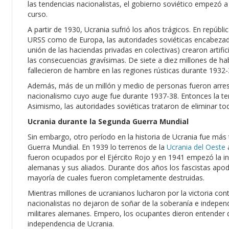
las tendencias nacionalistas, el gobierno soviético empezó 
curso.
A partir de 1930, Ucrania sufrió los años trágicos. En repúbl
URSS como de Europa, las autoridades soviéticas encabezadas 
unión de las haciendas privadas en colectivas) crearon artific
las consecuencias gravísimas. De siete a diez millones de ha
fallecieron de hambre en las regiones rústicas durante 1932-
Además, más de un millón y medio de personas fueron arrest
nacionalismo cuyo auge fue durante 1937-38. Entonces la ter
Asimismo, las autoridades soviéticas trataron de eliminar tod
Ucrania durante la Segunda Guerra Mundial
Sin embargo, otro período en la historia de Ucrania fue más
Guerra Mundial. En 1939 lo terrenos de la
Ucrania del Oeste
a
fueron ocupados por el Ejército Rojo y en 1941 empezó la inv
alemanas y sus aliados. Durante dos años los fascistas apod
mayoría de cuales fueron completamente destruidas.
Mientras millones de ucranianos lucharon por la victoria con
nacionalistas no dejaron de soñar de la soberanía e indepen
militares alemanes. Empero, los ocupantes dieron entender q
independencia de Ucrania.