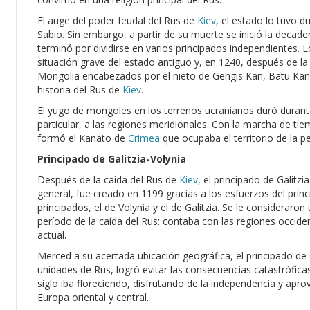
El auge del poder feudal del Rus de
Kiev
, el estado lo tuvo d
Sabio. Sin embargo, a partir de su muerte se inició la decaden
terminó por dividirse en varios principados independientes.
situación grave del estado antiguo y, en 1240, después de la 
Mongolia encabezados por el nieto de Gengis Kan, Batu Ka
historia del Rus de
Kiev
.
El yugo de mongoles en los terrenos ucranianos duró durante
particular, a las regiones meridionales. Con la marcha de ti
formó el Kanato de
Crimea
que ocupaba el territorio de la p
Principado de Galitzia-Volynia
Después de la caída del Rus de
Kiev
, el principado de Galitz
general, fue creado en 1199 gracias a los esfuerzos del prín
principados, el de Volynia y el de Galitzia. Se le consideraro
período de la caída del Rus: contaba con las regiones occiden
actual.
Merced a su acertada ubicación geográfica, el principado de G
unidades de Rus, logró evitar las consecuencias catastrófica
siglo iba floreciendo, disfrutando de la independencia y apr
Europa oriental y central.