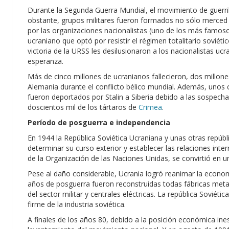
Durante la Segunda Guerra Mundial, el movimiento de guerri
obstante, grupos militares fueron formados no sólo merced a l
por las organizaciones nacionalistas (uno de los más famosos
ucraniano que optó por resistir el régimen totalitario soviétic
victoria de la URSS les desilusionaron a los nacionalistas uc
esperanza.
Más de cinco millones de ucranianos fallecieron, dos millone
Alemania durante el conflicto bélico mundial. Además, unos 
fueron deportados por Stalin a Siberia debido a las sospecha
doscientos mil de los tártaros de
Crimea
.
Período de posguerra e independencia
En 1944 la República Soviética Ucraniana y unas otras repúbl
determinar su curso exterior y establecer las relaciones inte
de la Organización de las Naciones Unidas, se convirtió en 
Pese al daño considerable, Ucrania logró reanimar la econo
años de posguerra fueron reconstruidas todas fábricas met
del sector militar y centrales eléctricas. La república Soviét
firme de la industria soviética.
A finales de los años 80, debido a la posición económica ines