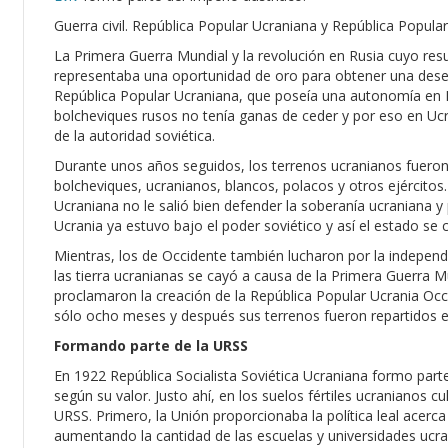
Guerra civil. República Popular Ucraniana y República Popula
La Primera Guerra Mundial y la revolución en Rusia cuyo resu
representaba una oportunidad de oro para obtener una dese
República Popular Ucraniana, que poseía una autonomía en R
bolcheviques rusos no tenía ganas de ceder y por eso en Ucra
de la autoridad soviética.
Durante unos años seguidos, los terrenos ucranianos fueron 
bolcheviques, ucranianos, blancos, polacos y otros ejércitos.
Ucraniana no le salió bien defender la soberanía ucraniana y 
Ucrania ya estuvo bajo el poder soviético y así el estado se c
Mientras, los de Occidente también lucharon por la indepen
las tierra ucranianas se cayó a causa de la Primera Guerra 
proclamaron la creación de la República Popular Ucrania Occ
sólo ocho meses y después sus terrenos fueron repartidos 
Formando parte de la URSS
En 1922 República Socialista Soviética Ucraniana formo parte
según su valor. Justo ahí, en los suelos fértiles ucranianos c
URSS. Primero, la Unión proporcionaba la política leal acerca
aumentando la cantidad de las escuelas y universidades ucra