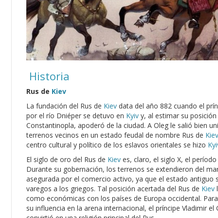
Historia
Rus de
Kiev
La fundación del Rus de
Kiev
data del año 882 cuando el prí
por el río Dniéper se detuvo en
Kyiv
y, al estimar su posición
Constantinopla, apoderó de la ciudad. A Oleg le salió bien uni
terrenos vecinos en un estado feudal de nombre Rus de
Kie
centro cultural y político de los eslavos orientales se hizo
Kyi
El siglo de oro del Rus de
Kiev
es, claro, el siglo X, el períod
Durante su gobernación, los terrenos se extendieron del mar
asegurada por el comercio activo, ya que el estado antiguo 
varegos a los griegos. Tal posición acertada del Rus de
Kiev
l
como económicas con los países de Europa occidental. Para 
su influencia en la arena internacional, el príncipe Vladimir e
convirtió en una religión principal del Rus.