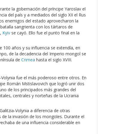
urante la gobernación del príncipe Yaroslav el
cia del país y a mediados del siglo XII el Rus
 Los enemigos del estado aprovecharon la
batalla sangrienta con los tártaros de
n,
Kyiv
se cayó. Ello fue el punto final en la
 100 años y su influencia se extendía, en
empo, de la decadencia del Imperio mongol se
enínsula de
Crimea
hasta el siglo XVIII.
ia-Volynia fue el más poderoso entre otros. En
cipe Román Mstislavovich que logró unir dos
n uno de los principados más grandes del
tales, centrales y norteñas de la Ucrania
alitzia-Volynia a diferencia de otras
s de la invasión de los mongoles. Durante el
ovechaba de una influencia considerable en