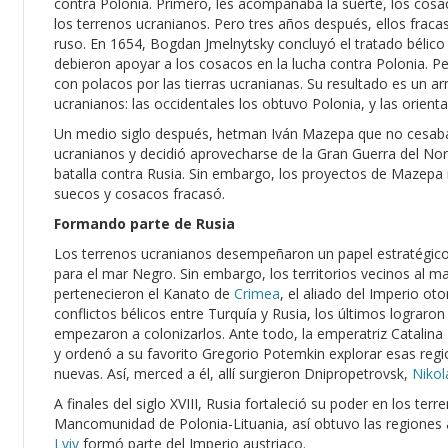
contra Polonia. Primero, les acompañaba la suerte, los cosac
los terrenos ucranianos. Pero tres años después, ellos fracasa
ruso. En 1654, Bogdan Jmelnytsky concluyó el tratado bélico 
debieron apoyar a los cosacos en la lucha contra Polonia. Per
con polacos por las tierras ucranianas. Su resultado es un arm
ucranianos: las occidentales los obtuvo Polonia, y las orient
Un medio siglo después, hetman Iván Mazepa que no cesaba 
ucranianos y decidió aprovecharse de la Gran Guerra del Norte
batalla contra Rusia. Sin embargo, los proyectos de Mazepa 
suecos y cosacos fracasó.
Formando parte de Rusia
Los terrenos ucranianos desempeñaron un papel estratégico p
para el mar Negro. Sin embargo, los territorios vecinos al m
pertenecieron el Kanato de
Crimea
, el aliado del Imperio o
conflictos bélicos entre Turquía y Rusia, los últimos lograro
empezaron a colonizarlos. Ante todo, la emperatriz Catalina 
y ordenó a su favorito Gregorio Potemkin explorar esas regi
nuevas. Así, merced a él, allí surgieron Dnipropetrovsk,
Nikol
A finales del siglo XVIII, Rusia fortaleció su poder en los ter
Mancomunidad de Polonia-Lituania, así obtuvo las regiones al
Lviv
formó parte del Imperio austriaco.