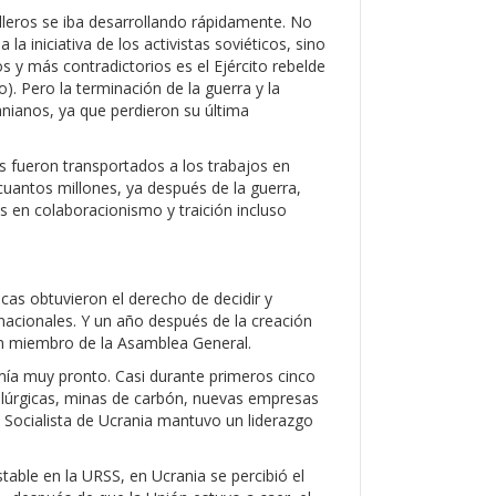
lleros se iba desarrollando rápidamente. No
a iniciativa de los activistas soviéticos, sino
 y más contradictorios es el Ejército rebelde
o). Pero la terminación de la guerra y la
ranianos, ya que perdieron su última
s fueron transportados a los trabajos en
cuantos millones, ya después de la guerra,
s en colaboracionismo y traición incluso
icas obtuvieron el derecho de decidir y
rnacionales. Y un año después de la creación
un miembro de la Asamblea General.
mía muy pronto. Casi durante primeros cinco
alúrgicas, minas de carbón, nuevas empresas
ica Socialista de Ucrania mantuvo un liderazgo
table en la URSS, en Ucrania se percibió el