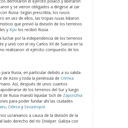
os derrotaron el ejército polaco y liberaron
ron y se vieron obligados a dirigirse al zar
con Rusia. Según prescribía, los rusos
o en vez de ellos, las tropas rusas lidiaron
isticio que previó la división de los terrenos
ales y
Kyiv
los recibió Rusia.
luchar por la independencia de los terrenos
 y unió con el rey Carlos XII de Suecia en la
no realizaron: el ejército compuesto de los
ara Rusia, en particular debido a su salida
ar de Azov y toda la península de
Crimea
tomano. Así, después de unos cuantos
n apoderarse de los terrenos del Sur y luego
II de Rusia mandó liquidar Sich de
Zaporizhia
ones para poder fundar ahí las ciudades
aev
,
Odesa
y
Sevastopol
.
renos ucranianos a causa de la división de la
 lado derecho del río Dniéper. Galizia con