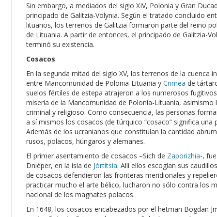
Sin embargo, a mediados del siglo XIV, Polonia y Gran Ducad
principado de Galitzia-Volynia. Según el tratado concluido ent
lituanos, los terrenos de Galitzia formaron parte del reino p
de Lituania. A partir de entonces, el principado de Galitzia-V
terminó su existencia.
Cosacos
En la segunda mitad del siglo XV, los terrenos de la cuenca i
entre Mancomunidad de Polonia-Lituania y
Crimea
de tártar
suelos fértiles de estepa atrajeron a los numerosos fugitivo
miseria de la Mancomunidad de Polonia-Lituania, asimismo 
criminal y religioso. Como consecuencia, las personas form
a sí mismos los cosacos (de túrquico “cosaco” significa una 
Además de los ucranianos que constituían la cantidad abrum
rusos, polacos, húngaros y alemanes.
El primer asentamiento de cosacos –Sich de
Zaporizhia
-, fu
Dniéper, en la isla de
Jórtitsia
. Allí ellos escogían sus caudil
de cosacos defendieron las fronteras meridionales y repelier
practicar mucho el arte bélico, lucharon no sólo contra los
nacional de los magnates polacos.
En 1648, los cosacos encabezados por el hetman Bogdan Jm