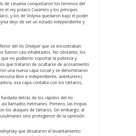
o de Lituania conquistaron los terrenos del
re el rey polaco Casimiro y los príncipes
olaco, y los de Volynia quedaron bajo el poder
olynia dejo de ser un estado independiente y
nferior del río Dniéper que se encontraban
os fueron casi inhabitados. No obstante, los
s que no pudieron soportar la pobreza y
los que trataron de ocultarse de acosamiento
aron una nueva capa social y se denominaron
persona libre e independiente, aventurero).
adora, esa capa contaba con los tártaros,
e fundada detrás de los rápidos del río
los así llamados hetmanes. Primero, las tropas
on los ataques de tártaros. Sin embargo, al
 musulmanes sino protegieron de la opresión
elnytsky que desataron el levantamiento