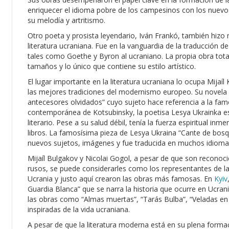
enriquecer el idioma pobre de los campesinos con los nuevos
su melodía y artritismo.
Otro poeta y prosista leyendario, Iván Frankó, también hizo 
literatura ucraniana. Fue en la vanguardia de la traducción 
tales como Goethe y Byron al ucraniano. La propia obra total
tamaños y lo único que contiene su estilo artístico.
El lugar importante en la literatura ucraniana lo ocupa Mijaí
las mejores tradiciones del modernismo europeo. Su novela
antecesores olvidados” cuyo sujeto hace referencia a la fa
contemporánea de Kotsubinsky, la poetisa Lesya Ukrainka es
literario. Pese a su salud débil, tenía la fuerza espiritual in
libros. La famosísima pieza de Lesya Ukraina “Cante de bosqu
nuevos sujetos, imágenes y fue traducida en muchos idiomas
Mijaíl Bulgakov y Nicolai Gogol, a pesar de que son reconoc
rusos, se puede considerarles como los representantes de la
Ucrania y justo aquí crearon las obras más famosas. En
Kyiv
Guardia Blanca” que se narra la historia que ocurre en Ucrani
las obras como “Almas muertas”, “Tarás Bulba”, “Veladas en
inspiradas de la vida ucraniana.
A pesar de que la literatura moderna está en su plena forma