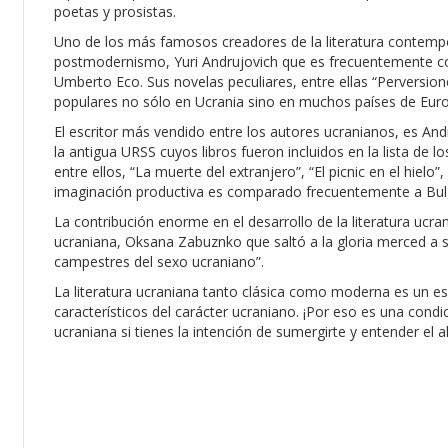
poetas y prosistas.
Uno de los más famosos creadores de la literatura contempo
postmodernismo, Yuri Andrujovich que es frecuentemente comp
Umberto Eco. Sus novelas peculiares, entre ellas “Perversio
populares no sólo en Ucrania sino en muchos países de Eur
El escritor más vendido entre los autores ucranianos, es And
la antigua URSS cuyos libros fueron incluidos en la lista de
entre ellos, “La muerte del extranjero”, “El picnic en el hielo”
imaginación productiva es comparado frecuentemente a Bul
La contribución enorme en el desarrollo de la literatura ucra
ucraniana, Oksana Zabuznko que saltó a la gloria merced a 
campestres del sexo ucraniano”.
La literatura ucraniana tanto clásica como moderna es un espe
característicos del carácter ucraniano. ¡Por eso es una condic
ucraniana si tienes la intención de sumergirte y entender el 