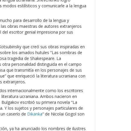
 modos estilísticos y comunicarle a la lengua
mucho para desarrollo de la lengua y
de las obras maestras de autores extranjeros
 del escritor genial impresiona por sus
l Kotsubinsky que creó sus obras inspiradas en
 sobre los amados hutules “Las sombras de
mosa tragedia de Shakespeare. La
 otra personalidad distinguida en el campo
mensa que transmitía en los personajes de sus
e” que enriqueció la literatura ucraniana con
 extranjeros.
idos internacionalmente como los escritores
 literatura ucraniana. Ambos nacieron en
, Bulgakov escribió su primera novela “La
a. Y los sujetos y personajes particulares de
 un caserío de
Dikanka
” de Nicolai Gogol son
ción, ya ha anunciado los nombres de ilustres