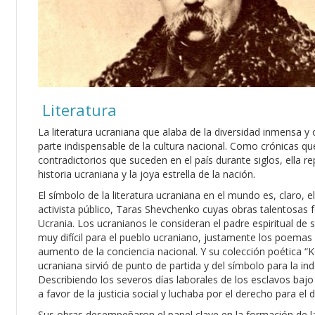
Literatura
La literatura ucraniana que alaba de la diversidad inmensa y 
parte indispensable de la cultura nacional. Como crónicas q
contradictorios que suceden en el país durante siglos, ella r
historia ucraniana y la joya estrella de la nación.
El símbolo de la literatura ucraniana en el mundo es, claro, e
activista público, Taras Shevchenko cuyas obras talentosas f
Ucrania. Los ucranianos le consideran el padre espiritual de s
muy difícil para el pueblo ucraniano, justamente los poemas
aumento de la conciencia nacional. Y su colección poética “K
ucraniana sirvió de punto de partida y del símbolo para la in
Describiendo los severos días laborales de los esclavos ba
a favor de la justicia social y luchaba por el derecho para el 
Sus obras desempeñaron el papel clave en la formación de l