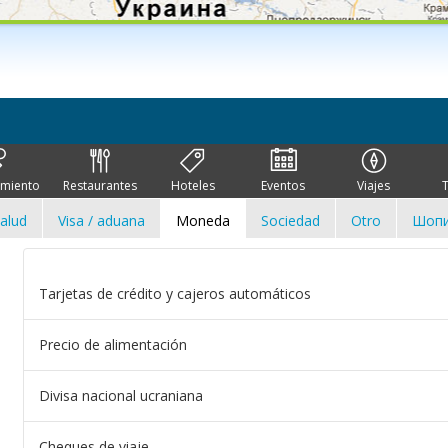
imiento
Restaurantes
Hoteles
Eventos
Viajes
alud
Visa / aduana
Moneda
Sociedad
Otro
Шопи
Tarjetas de crédito y cajeros automáticos
Precio de alimentación
Divisa nacional ucraniana
Cheques de viaje