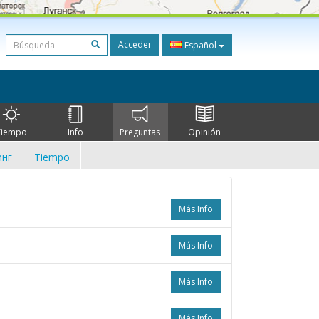
Acceder
Español
Tiempo
Info
Preguntas
Opinión
нг
Tiempo
Más Info
Más Info
Más Info
Más Info