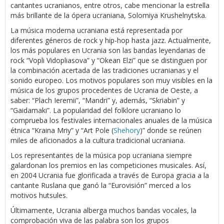
cantantes ucranianos, entre otros, cabe mencionar la estrella
más brillante de la ópera ucraniana, Solomiya Krushelnytska.
La música moderna ucraniana está representada por
diferentes géneros de rock y hip-hop hasta jazz. Actualmente,
los más populares en Ucrania son las bandas leyendarias de
rock “Vopli Vidopliasova” y “Okean Elzi” que se distinguen por
la combinación acertada de las tradiciones ucranianas y el
sonido europeo. Los motivos populares son muy visibles en la
música de los grupos procedentes de Ucrania de Oeste, a
saber: “Plach Ieremii”, “Mandri” y, además, “Skriabin” y
“Gaidamaki”. La popularidad del folklore ucraniano lo
comprueba los festivales internacionales anuales de la música
étnica “Kraina Mriy” y “Art Pole (
Shehory
)” donde se reúnen
miles de aficionados a la cultura tradicional ucraniana.
Los representantes de la música pop ucraniana siempre
galardonan los premios en las competiciones musicales. Así,
en 2004 Ucrania fue glorificada a través de Europa gracia a la
cantante Ruslana que ganó la “Eurovisión” merced a los
motivos hutsules.
Últimamente, Ucrania alberga muchos bandas vocales, la
comprobación viva de las palabra son los grupos