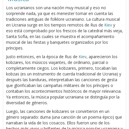
Los ucranianos son una nación muy musical y eso no
sorprende nada, ya que es menester tomar en cuenta las
tradiciones antiguas de folklore ucraniano. La cultura musical
en Ucrania surge en los tiempos remotos de Rus de
Kiev
y
eso está comprobado por los frescos de la catedral más vieja,
Santa Sofía, en las cuales se muestra el acompañamiento
musical de las fiestas y banquetes organizados por los
príncipes.
Justo entonces, en la época de Rus de
Kiev
, aparecieron los
kobzares, los músicos viajantes, de ordinario, parcial o
completamente ciegos. Los kobzares, primero, tocaban las
kobzas (es un instrumento de cuerda tradicional de Ucrania) y
después las banduras, interpretaban las canciones de gesta
que glorificaban las campañas militares de los príncipes o
contaban los acontecimientos históricos de mayor relevancia.
Ya entonces, la música popular ucraniana se distinguía por la
diversidad de géneros.
Luego, las canciones de kobzares se convirtieron en un
género separado: duma (una canción de un poema épico) que
narraban la vida de los cosacos. Ellos fueron uno de los
hechos más vivos y brillantes de la música popular ucraniana y