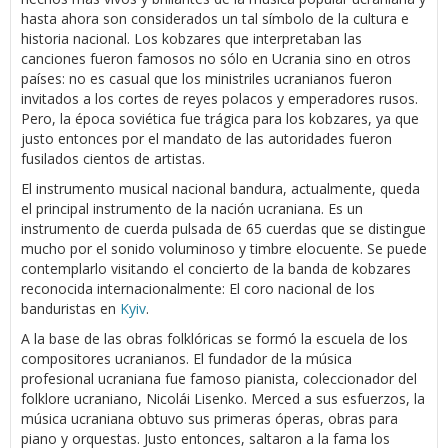
hasta ahora son considerados un tal símbolo de la cultura e
historia nacional. Los kobzares que interpretaban las
canciones fueron famosos no sólo en Ucrania sino en otros
países: no es casual que los ministriles ucranianos fueron
invitados a los cortes de reyes polacos y emperadores rusos.
Pero, la época soviética fue trágica para los kobzares, ya que
justo entonces por el mandato de las autoridades fueron
fusilados cientos de artistas.
El instrumento musical nacional bandura, actualmente, queda
el principal instrumento de la nación ucraniana. Es un
instrumento de cuerda pulsada de 65 cuerdas que se distingue
mucho por el sonido voluminoso y timbre elocuente. Se puede
contemplarlo visitando el concierto de la banda de kobzares
reconocida internacionalmente: El coro nacional de los
banduristas en
Kyiv
.
A la base de las obras folklóricas se formó la escuela de los
compositores ucranianos. El fundador de la música
profesional ucraniana fue famoso pianista, coleccionador del
folklore ucraniano, Nicolái Lisenko. Merced a sus esfuerzos, la
música ucraniana obtuvo sus primeras óperas, obras para
piano y orquestas. Justo entonces, saltaron a la fama los