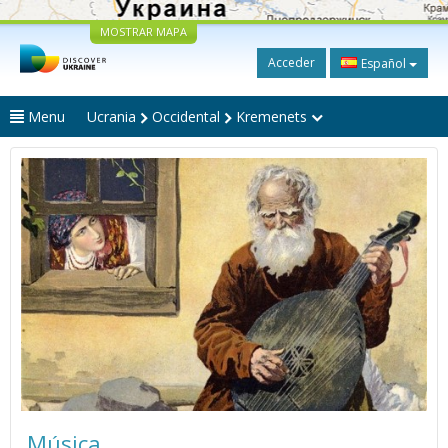
MOSTRAR MAPA
Acceder
Español
Menu
Ucrania
Occidental
Kremenets
Música