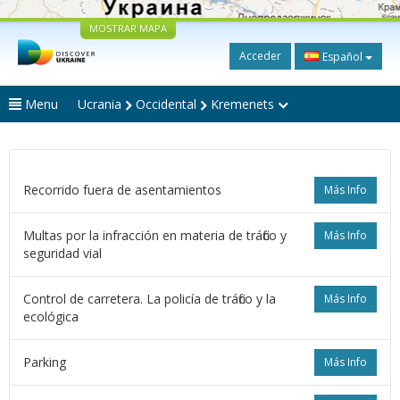
MOSTRAR MAPA
Acceder
Español
Menu
Ucrania
Occidental
Kremenets
Recorrido fuera de asentamientos
Más Info
Multas por la infracción en materia de tráfico y
Más Info
seguridad vial
Control de carretera. La policía de tráfico y la
Más Info
ecológica
Parking
Más Info