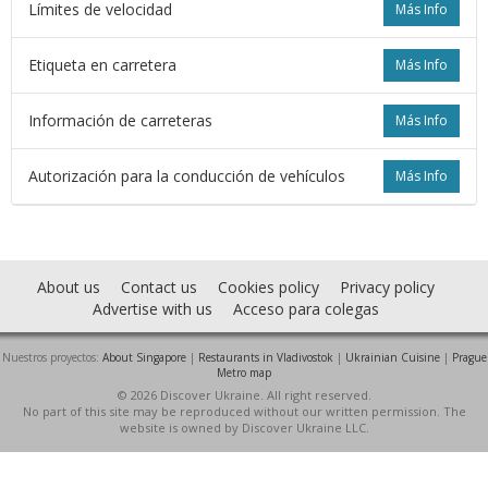
Límites de velocidad
Más Info
Etiqueta en carretera
Más Info
Información de carreteras
Más Info
Autorización para la conducción de vehículos
Más Info
About us
Contact us
Cookies policy
Privacy policy
Advertise with us
Acceso para colegas
Nuestros proyectos:
About Singapore
|
Restaurants in Vladivostok
|
Ukrainian Cuisine
|
Prague
Metro map
© 2026 Discover Ukraine. All right reserved.
No part of this site may be reproduced without our written permission. The
website is owned by Discover Ukraine LLC.