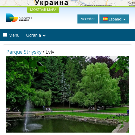
MOSTRAR MAPA
Acceder
Español
Menu
Ucrania
Parque Striysky
• Lviv