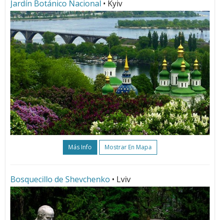
Jardín Botánico Nacional
• Kyiv
Más Info
Mostrar En Mapa
Bosquecillo de Shevchenko
• Lviv