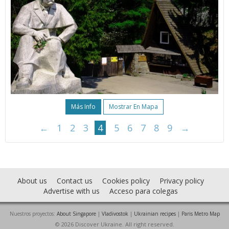
Más Info
Mostrar En Mapa
←
1
2
3
4
5
6
7
8
9
→
About us
Contact us
Cookies policy
Privacy policy
Advertise with us
Acceso para colegas
Nuestros proyectos:
About Singapore
|
Vladivostok
|
Ukrainian recipes
|
Paris Metro Map
© 2026 Discover Ukraine. All right reserved.