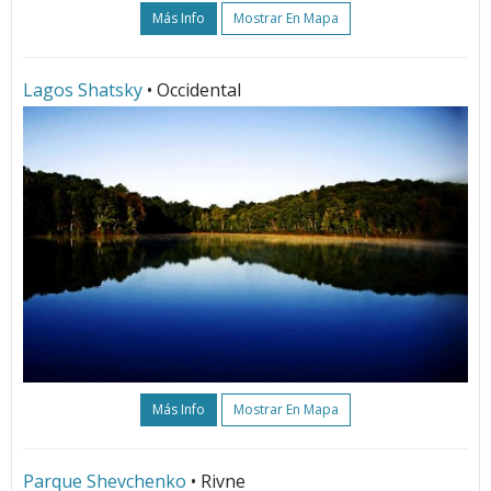
Más Info
Mostrar En Mapa
Lagos Shatsky
• Occidental
Más Info
Mostrar En Mapa
Parque Shevchenko
• Rivne