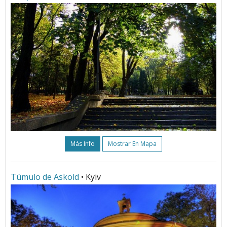
Más Info
Mostrar En Mapa
Túmulo de Askold
• Kyiv