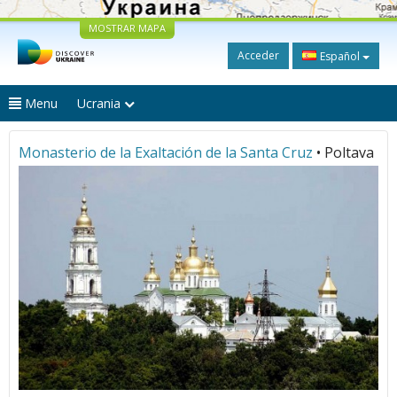
MOSTRAR MAPA
Acceder
Español
Menu
Ucrania
Monasterio de la Exaltación de la Santa Cruz
• Poltava