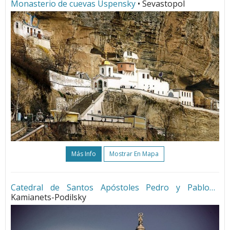
Monasterio de cuevas Uspensky
• Sevastopol
Más Info
Mostrar En Mapa
Catedral de Santos Apóstoles Pedro y Pablo
•
Kamianets-Podilsky