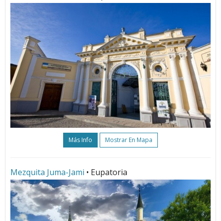
Más Info
Mostrar En Mapa
Mezquita Juma-Jami
• Eupatoria