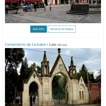
Más Info
Mostrar En Mapa
Cementerio de Lichakiv
• Lviv
(183 km)