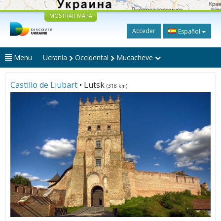
MOSTRAR MAPA
Acceder
Español
Menu
Ucrania
Occidental
Mucacheve
Castillo de Liubart
• Lutsk
(318 km)