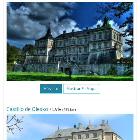
Más Info
Mostrar En Mapa
Castillo de Olesko
• Lviv
(233 km)