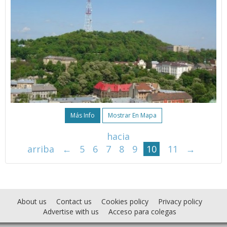
Más Info
Mostrar En Mapa
hacia
arriba
←
5
6
7
8
9
10
11
→
About us
Contact us
Cookies policy
Privacy policy
Advertise with us
Acceso para colegas