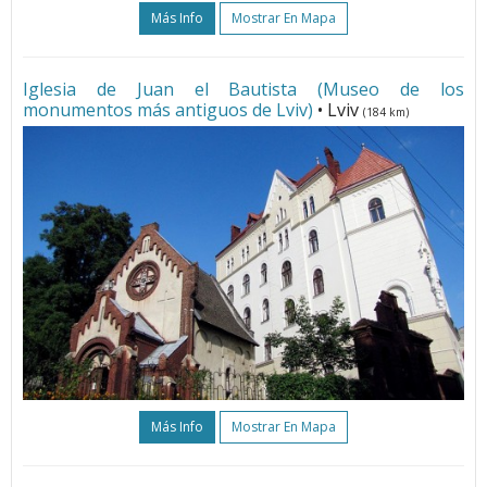
Más Info
Mostrar En Mapa
Iglesia de Juan el Bautista (Museo de los
monumentos más antiguos de Lviv)
• Lviv
(184 km)
Más Info
Mostrar En Mapa