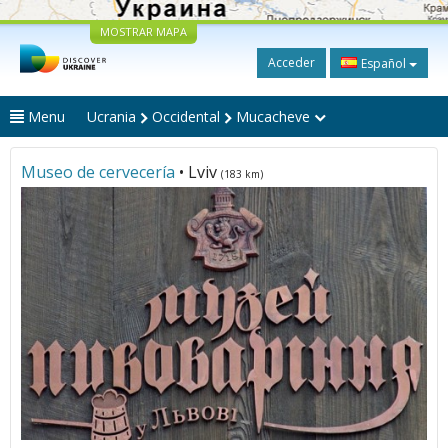
MOSTRAR MAPA
Acceder
Español
Menu
Ucrania
Occidental
Mucacheve
Museo de cervecería
• Lviv
(183 km)