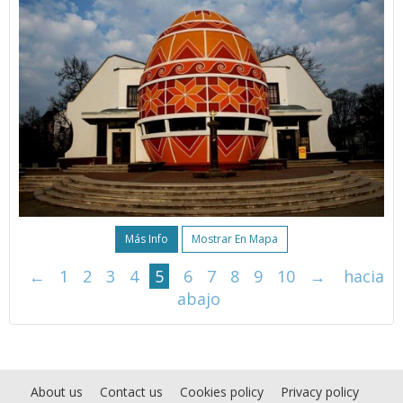
Más Info
Mostrar En Mapa
←
1
2
3
4
5
6
7
8
9
10
→
hacia
abajo
About us
Contact us
Cookies policy
Privacy policy