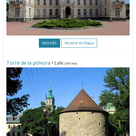
Más Info
Mostrar En Mapa
Torre de la pólvora
• Lviv
(184 km)