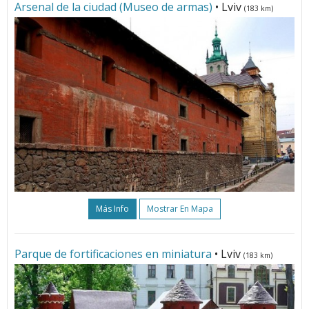
Arsenal de la ciudad (Museo de armas)
• Lviv
(183 km)
Más Info
Mostrar En Mapa
Parque de fortificaciones en miniatura
• Lviv
(183 km)