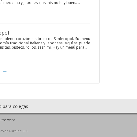
al mexicana y japonesa, asimismo hay buena...
ópol
el pleno corazón histórico de Simferópol. Su menú
omía tradicional italiana y japonesa. Aquí se puede
sitas, bistecs, rollos, sashimi. Hay un menú para...
→
o para colegas
 the world
cover Ukraine LLC.