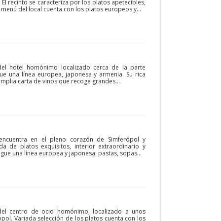
l recinto se caracteriza por los platos apetecibles,
l menú del local cuenta con los platos europeos y...
del hotel homónimo localizado cerca de la parte
igue una línea europea, japonesa y armenia. Su rica
plia carta de vinos que recoge grandes...
 encuentra en el pleno corazón de Simferópol y
 de platos exquisitos, interior extraordinario y
igue una línea europea y japonesa: pastas, sopas...
 del centro de ocio homónimo, localizado a unos
pol. Variada selección de los platos cuenta con los