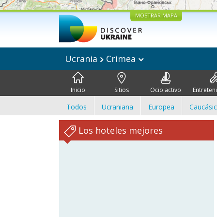
MOSTRAR MAPA
Ucrania
Crimea
Inicio
Sitios
Ocio activo
Entreten
Todos
Ucraniana
Europea
Caucási
Los hoteles mejores