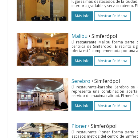
lugares más destacados de la ciudad. E
interior agradable y servicio atento. E
Más Info
Mostrar En Mapa
Malibu
• Simferópol
El restaurante Malibu forma parte 
céntrica de Simferópol. El recinto s
oferta está complementada por una am
Más Info
Mostrar En Mapa
Serebro
• Simferópol
El restaurante-karaoke Serebro se
representa una combinación acertada
servicio de máxima calidad. El menú s
Más Info
Mostrar En Mapa
Pioner
• Simferópol
El restaurante Pioner forma parte
escasos metros del centro de Simferó