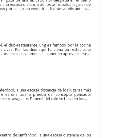
Bar goza de una ubicación privilegiada en el pleno
 una escasa distancia de los principales lugares de
oso por su cocina exquisita, discotecas vibrantes y...
l, el club-restaurante King es famoso por la cocina
s vivas. Por los días aquí funciona un restaurante
 japoneses. Los comensales pueden aprovecharse...
mferópol, a una escasa distancia de los lugares más
café es una buena prueba del concepto pensado,
or extravagante. El menú del café se basa en los...
l centro de Simferópol, a una escasa distancia de los