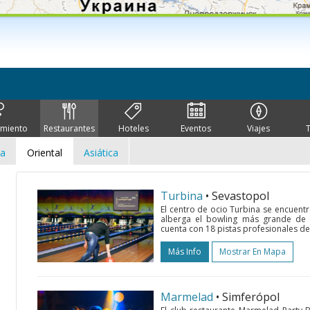
imiento
Restaurantes
Hoteles
Eventos
Viajes
ca
Oriental
Asiática
Turbina
• Sevastopol
El centro de ocio Turbina se encuentr
alberga el bowling más grande de Cr
cuenta con 18 pistas profesionales d
Más Info
Mostrar En Mapa
Marmelad
• Simferópol