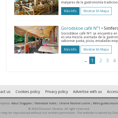
manjares de la gastronomía tradicion
Más Info
Mostrar En Mapa
Gorodskoe café Nº1
• Simfer
Gorodskoe café Nº1 se encuentra en 
es una mezcla acertada de la gastron
saborear pasta, pizza, ensaladas exqui
Más Info
Mostrar En Mapa
1
2
3
4
←
act us
Cookies policy
Privacy policy
Advertise with us
Acces
royectos:
About Singapore
|
Vladivostok hotels
|
Ukraine National cuisine
|
Metro guides around
© 2026 Discover Ukraine. All right reserved.
ite may be reproduced without our written permission. The website is owned by Dis