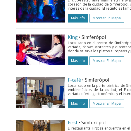
El club-restaurante Marmelad Party 
corazón de la ciudad de Simferópol, a
interés de la ciudad. El recinto es fam
Más Info
Mostrar En Mapa
King
• Simferópol
Localizado en el centro de Simferópo
variada, shows vibrantes y discoteca
donde se sirve los platos europeos y
Más Info
Mostrar En Mapa
F-café
• Simferópol
Localizado en la parte céntrica de Si
emblemáticos de la ciudad, el F-
variada oferta gastronómica y el interi
Más Info
Mostrar En Mapa
First
• Simferópol
El restaurante First se encuentra en e