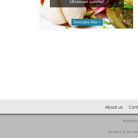
Ukrainian cuisine!
Descubre Más >
About us
Cont
Nuestros p
No part of this s