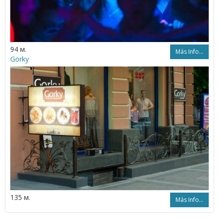
94 м.
Más Info...
Gorky
135 м.
Más Info...