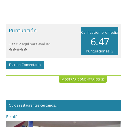
Puntuación
Calificación promedia
6.47
Haz clic aquí para evaluar
Puntuaciones: 3
Escriba Comentario
MOSTRAR COMENTARIOS (2)
Otros restaurantes cercanos...
F-café