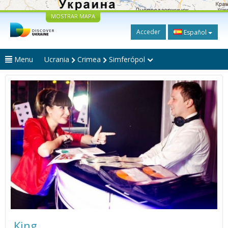
MOSTRAR MAPA
Acceder
Español
Menu
Ucrania
Crimea
Simferópol
King