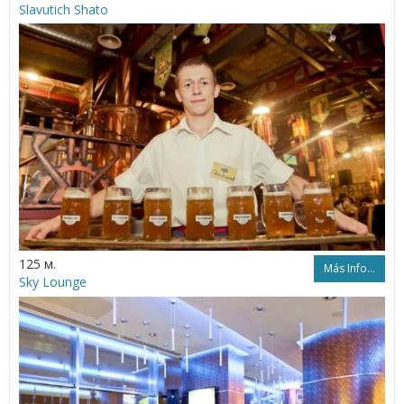
Slavutich Shato
125 м.
Más Info...
Sky Lounge