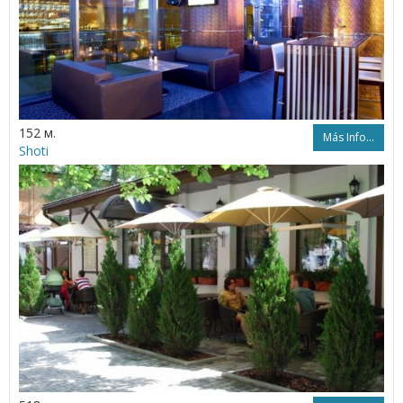
152 м.
Más Info...
Shoti