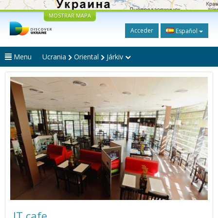
MOSTRAR MAPA
Acceder
Español
Menu
Ucrania
Oriental
Járkiv
IT cafe_