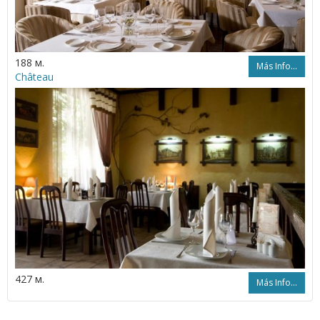
188 м.
Más Info...
Château
427 м.
Más Info...