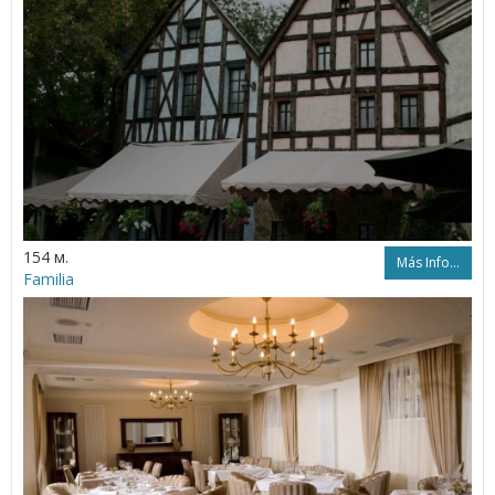
154 м.
Más Info...
Familia