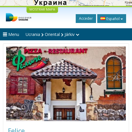
MOSTRAR MAPA
Acceder
Español
Menu
Ucrania
Oriental
Járkiv
Felice