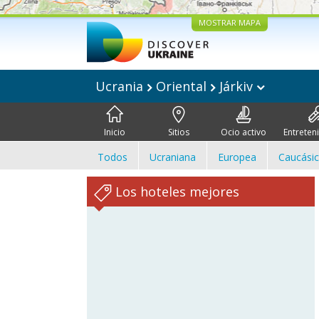
MOSTRAR MAPA
Ucrania
Oriental
Járkiv
Inicio
Sitios
Ocio activo
Entreten
Todos
Ucraniana
Europea
Caucási
Los hoteles mejores