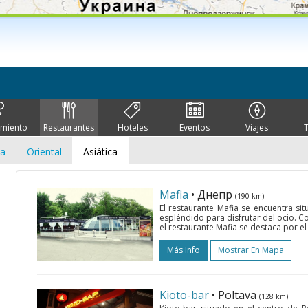
imiento
Restaurantes
Hoteles
Eventos
Viajes
ca
Oriental
Asiática
Mafia
• Днепр
(190 km)
El restaurante Mafia se encuentra sit
espléndido para disfrutar del ocio. 
el restaurante Mafia se destaca por el
Más Info
Mostrar En Mapa
Kioto-bar
• Poltava
(128 km)