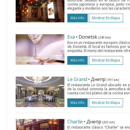
Kioto-bar situado en el centro de 
cocina japonesa y europea, junto con
elegante y moderno son las característ
Más Info
Mostrar En Mapa
Eva
• Donetsk
(249 km)
Eva es un restaurante europeo clásic
de Donetsk. El local es famoso por su
exquisita. El menú del restaurante ofre
Más Info
Mostrar En Mapa
Le Grand
• Днепр
(191 km)
El restaurante Le Grand ubicado en e
de la ciudad connota la atmosfera de
cuenta con los platos de la cocina eur
Más Info
Mostrar En Mapa
Charlie
• Днепр
(202 km)
El restaurante clásico “Charlie” se e