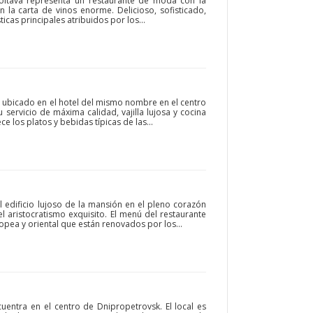
Poltava representa un restaurante de moda con la
 la carta de vinos enorme. Delicioso, sofisticado,
icas principales atribuidos por los...
o ubicado en el hotel del mismo nombre en el centro
 servicio de máxima calidad, vajilla lujosa y cocina
ce los platos y bebidas típicas de las...
l edificio lujoso de la mansión en el pleno corazón
l aristocratismo exquisito. El menú del restaurante
opea y oriental que están renovados por los...
ncuentra en el centro de Dnipropetrovsk. El local es